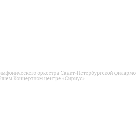
имфонического оркестра Санкт-Петербургской филарм
йшем Концертном центре «Сириус»