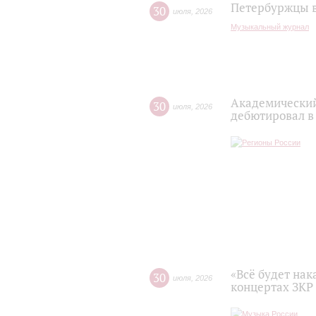
Петербуржцы в
30
июля
,
2026
Музыкальный журнал
Академический
30
июля
,
2026
дебютировал в
«Всё будет нак
30
июля
,
2026
концертах ЗКР