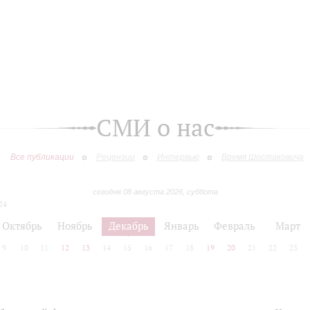
СМИ о нас
Все публикации
Рецензии
Интервью
Время Шостаковича
сегодня 08 августа 2026, суббота
24
Октябрь
Ноябрь
Декабрь
Январь
Февраль
Март
9
10
11
12
13
14
15
16
17
18
19
20
21
22
23