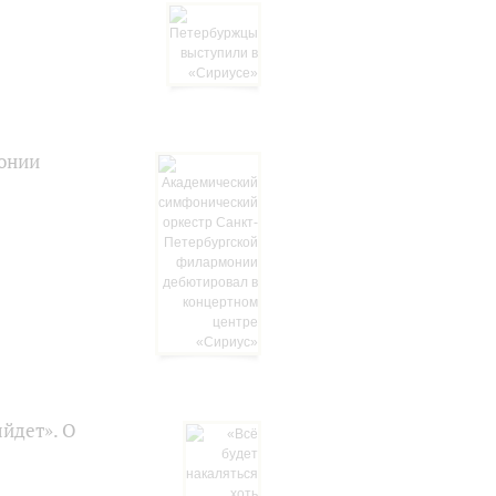
онии
ыйдет». О