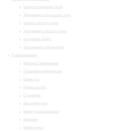
Билеты Большого зала
Абонементы Большого зала
Билеты Малого зала
Абонементы Малого зала
Как купить билет
Абонементы Музитория
О филармонии
Маэстро Темирканов
Правовая информация
Оркестры
Планы залов
Структура
Как добраться
Визит в филармонию
История
Библиотека