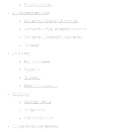
Ресторан и кафе
Фестивали и гастроли
Фестиваль «Площадь Искусств»
Фестиваль «Музыкальная коллекция»
Фестиваль «Барокко в белую ночь»
Гастроли
СМИ о нас
Все публикации
Рецензии
Интервью
Время Шостаковича
Партнеры
Наши партнеры
Фотогалерея
Стать партнером
Просветительские проекты