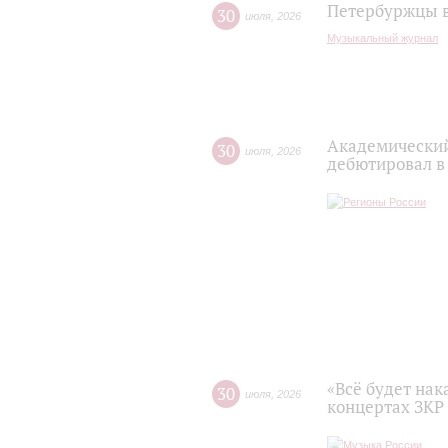
Петербуржцы в
30
июля
,
2026
Музыкальный журнал
Академический
30
июля
,
2026
дебютировал в
«Всё будет нак
30
июля
,
2026
концертах ЗКР