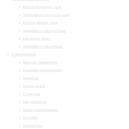
Билеты Большого зала
Абонементы Большого зала
Билеты Малого зала
Абонементы Малого зала
Как купить билет
Абонементы Музитория
О филармонии
Маэстро Темирканов
Правовая информация
Оркестры
Планы залов
Структура
Как добраться
Визит в филармонию
История
Библиотека