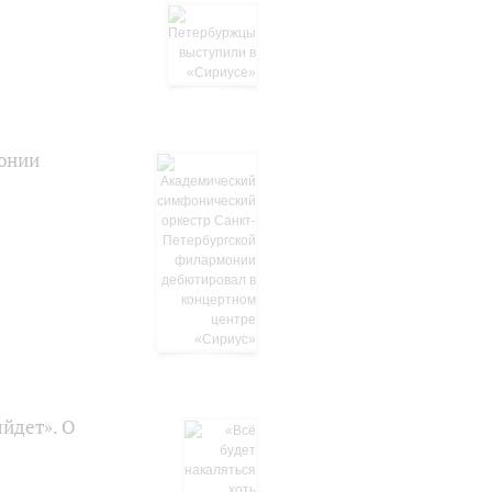
онии
ыйдет». О