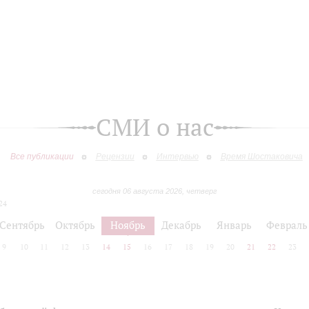
СМИ о нас
Все публикации
Рецензии
Интервью
Время Шостаковича
сегодня 06 августа 2026, четверг
24
Сентябрь
Октябрь
Ноябрь
Декабрь
Январь
Февраль
9
10
11
12
13
14
15
16
17
18
19
20
21
22
23