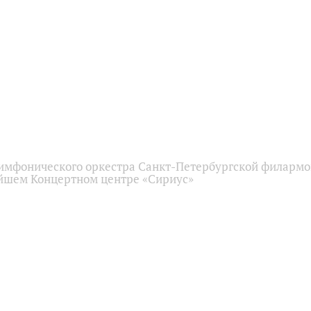
имфонического оркестра Санкт-Петербургской филарм
йшем Концертном центре «Сириус»