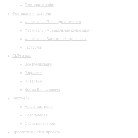
Ресторан и кафе
Фестивали и гастроли
Фестиваль «Площадь Искусств»
Фестиваль «Музыкальная коллекция»
Фестиваль «Барокко в белую ночь»
Гастроли
СМИ о нас
Все публикации
Рецензии
Интервью
Время Шостаковича
Партнеры
Наши партнеры
Фотогалерея
Стать партнером
Просветительские проекты