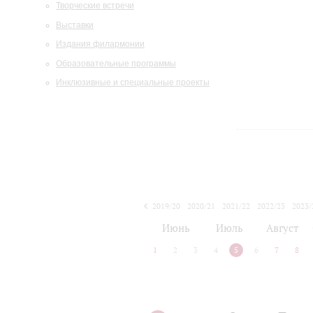
Творческие встречи
Выставки
Издания филармонии
Образовательные программы
Инклюзивные и специальные проекты
2019/20
2020/21
2021/22
2022/23
2023/
2024/25
2025/26
Июнь
Июль
Август
1
2
3
4
5
6
7
8