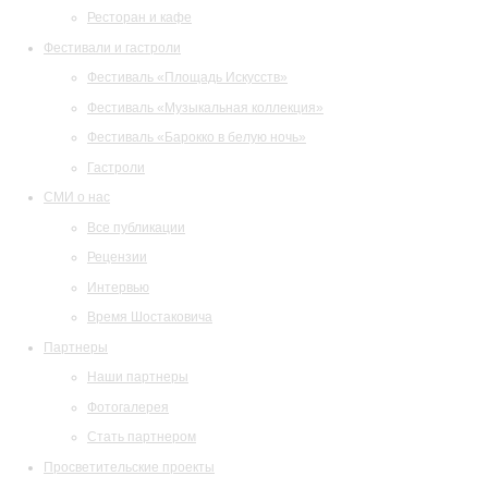
Ресторан и кафе
Фестивали и гастроли
Фестиваль «Площадь Искусств»
Фестиваль «Музыкальная коллекция»
Фестиваль «Барокко в белую ночь»
Гастроли
СМИ о нас
Все публикации
Рецензии
Интервью
Время Шостаковича
Партнеры
Наши партнеры
Фотогалерея
Стать партнером
Просветительские проекты