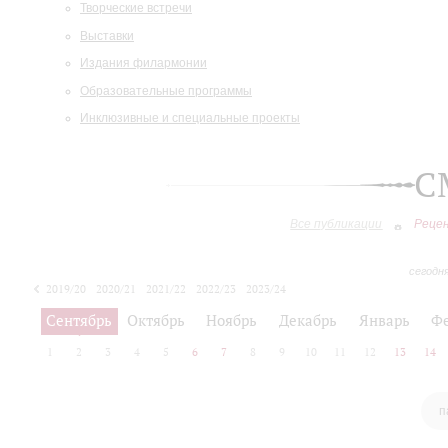
Творческие встречи
Выставки
Издания филармонии
Образовательные программы
Инклюзивные и специальные проекты
С
Все публикации
Реце
сегодн
2019/20
2020/21
2021/22
2022/23
2023/24
2024/25
2025/26
Сентябрь
Октябрь
Ноябрь
Декабрь
Январь
Ф
1
2
3
4
5
6
7
8
9
10
11
12
13
14
п