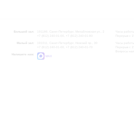
Большой зал:
191186, Санкт-Петербург, Михайловская ул., 2
Часы работы
+7 (812) 240-01-00, +7 (812) 240-01-80
Перерыв с 1
Малый зал:
191011, Санкт-Петербург, Невский пр., 30
Часы работы
+7 (812) 240-01-00, +7 (812) 240-01-70
Перерыв с 1
Вопросы на
Напишите нам:
MAX