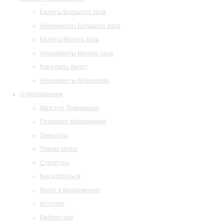
Билеты Большого зала
Абонементы Большого зала
Билеты Малого зала
Абонементы Малого зала
Как купить билет
Абонементы Музитория
О филармонии
Маэстро Темирканов
Правовая информация
Оркестры
Планы залов
Структура
Как добраться
Визит в филармонию
История
Библиотека