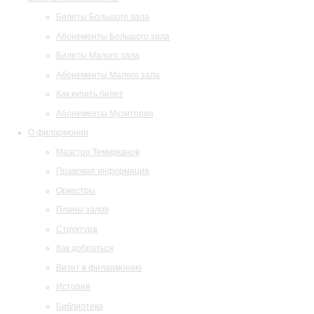
Билеты Большого зала
Абонементы Большого зала
Билеты Малого зала
Абонементы Малого зала
Как купить билет
Абонементы Музитория
О филармонии
Маэстро Темирканов
Правовая информация
Оркестры
Планы залов
Структура
Как добраться
Визит в филармонию
История
Библиотека