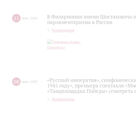
В Филармонии имени Шостаковича о
11
мая
,
2026
парламентаризма в России
Телевидение
«Русский императив», симфонически
08
мая
,
2026
1945 году», премьера спектакля «Мно
«Танцплощадка Победы» (смотреть с
Телевидение