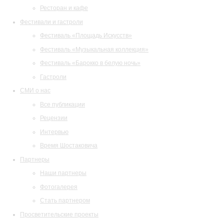
Ресторан и кафе
Фестивали и гастроли
Фестиваль «Площадь Искусств»
Фестиваль «Музыкальная коллекция»
Фестиваль «Барокко в белую ночь»
Гастроли
СМИ о нас
Все публикации
Рецензии
Интервью
Время Шостаковича
Партнеры
Наши партнеры
Фотогалерея
Стать партнером
Просветительские проекты