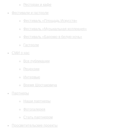
Ресторан и кафе
Фестивали и гастроли
Фестиваль «Площадь Искусств»
Фестиваль «Музыкальная коллекция»
Фестиваль «Барокко в белую ночь»
Гастроли
СМИ о нас
Все публикации
Рецензии
Интервью
Время Шостаковича
Партнеры
Наши партнеры
Фотогалерея
Стать партнером
Просветительские проекты