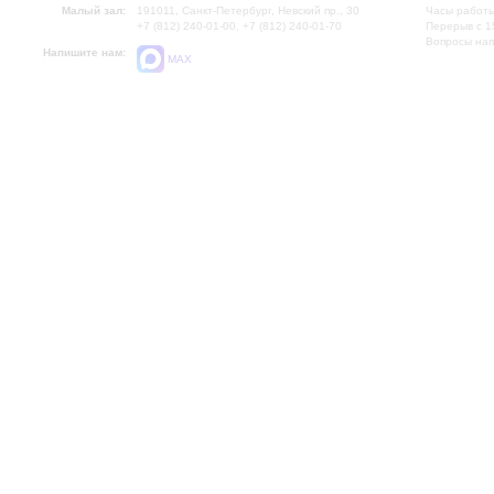
Малый зал:
191011, Санкт-Петербург, Невский пр., 30
Часы работы
+7 (812) 240-01-00, +7 (812) 240-01-70
Перерыв с 1
Вопросы на
Напишите нам:
MAX