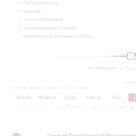
Творческие встречи
Выставки
Издания филармонии
Образовательные программы
Инклюзивные и специальные проекты
С
Все публикации
Реце
сегодн
2019/20
2020/21
2021/22
2022/23
2023/24
2024/25
2025/26
Январь
Февраль
Март
Апрель
Май
1
2
3
4
5
6
7
8
9
10
11
12
13
14
Оркестр Петербургской филармонии