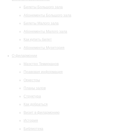
Билеты Большого зала
Абонементы Большого зала
Билеты Малого зала
Абонементы Малого зала
Как купить билет
Абонементы Музитория
О филармонии
Маэстро Темирканов
Правовая информация
Оркестры
Планы залов
Структура
Как добраться
Визит в филармонию
История
Библиотека