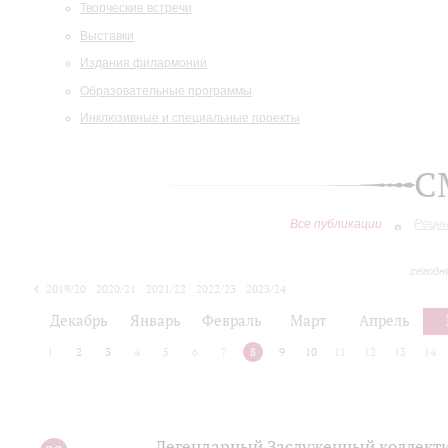
Творческие встречи
Выставки
Издания филармонии
Образовательные программы
Инклюзивные и специальные проекты
С
Все публикации
Реце
сегодн
2019/20
2020/21
2021/22
2022/23
2023/24
2024/25
2025/26
Декабрь
Январь
Февраль
Март
Апрель
1
2
3
4
5
6
7
8
9
10
11
12
13
14
Легендарный Заслуженный коллекти