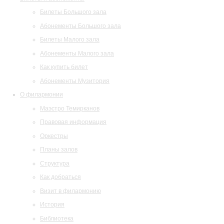
Билеты Большого зала
Абонементы Большого зала
Билеты Малого зала
Абонементы Малого зала
Как купить билет
Абонементы Музитория
О филармонии
Маэстро Темирканов
Правовая информация
Оркестры
Планы залов
Структура
Как добраться
Визит в филармонию
История
Библиотека