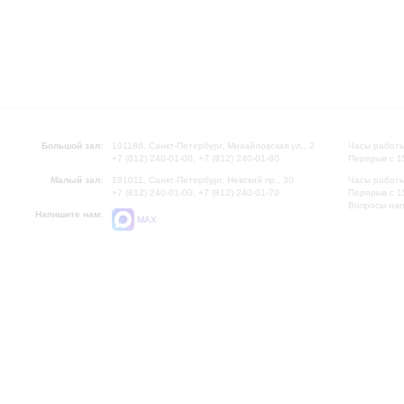
Большой зал:
191186, Санкт-Петербург, Михайловская ул., 2
Часы работы
+7 (812) 240-01-00, +7 (812) 240-01-80
Перерыв с 1
Малый зал:
191011, Санкт-Петербург, Невский пр., 30
Часы работы
+7 (812) 240-01-00, +7 (812) 240-01-70
Перерыв с 1
Вопросы на
Напишите нам:
MAX