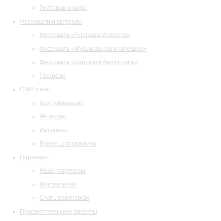
Ресторан и кафе
Фестивали и гастроли
Фестиваль «Площадь Искусств»
Фестиваль «Музыкальная коллекция»
Фестиваль «Барокко в белую ночь»
Гастроли
СМИ о нас
Все публикации
Рецензии
Интервью
Время Шостаковича
Партнеры
Наши партнеры
Фотогалерея
Стать партнером
Просветительские проекты