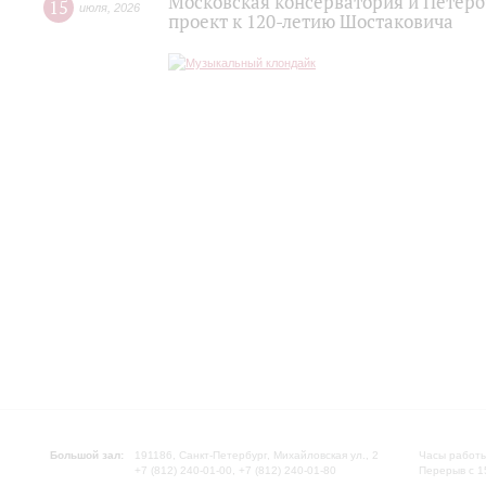
Московская консерватория и Петер
15
июля
,
2026
проект к 120-летию Шостаковича
Большой зал:
191186, Санкт-Петербург, Михайловская ул., 2
Часы работы
+7 (812) 240-01-00, +7 (812) 240-01-80
Перерыв с 1