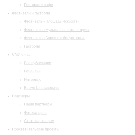
Ресторан и кафе
Фестивали и гастроли
Фестиваль «Площадь Искусств»
Фестиваль «Музыкальная коллекция»
Фестиваль «Барокко в белую ночь»
Гастроли
СМИ о нас
Все публикации
Рецензии
Интервью
Время Шостаковича
Партнеры
Наши партнеры
Фотогалерея
Стать партнером
Просветительские проекты