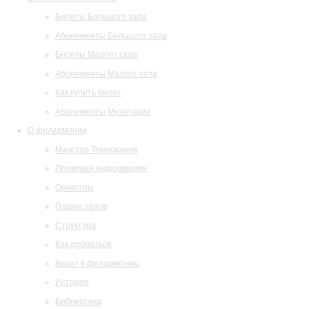
Билеты Большого зала
Абонементы Большого зала
Билеты Малого зала
Абонементы Малого зала
Как купить билет
Абонементы Музитория
О филармонии
Маэстро Темирканов
Правовая информация
Оркестры
Планы залов
Структура
Как добраться
Визит в филармонию
История
Библиотека