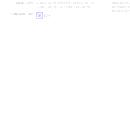
Малый зал:
191011, Санкт-Петербург, Невский пр., 30
Часы работы
+7 (812) 240-01-00, +7 (812) 240-01-70
Перерыв с 1
Вопросы на
Напишите нам:
MAX