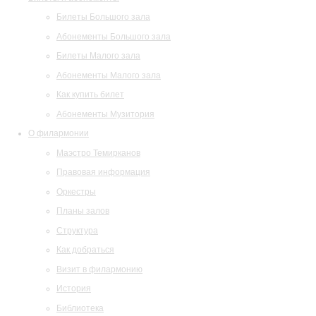
Билеты Большого зала
Абонементы Большого зала
Билеты Малого зала
Абонементы Малого зала
Как купить билет
Абонементы Музитория
О филармонии
Маэстро Темирканов
Правовая информация
Оркестры
Планы залов
Структура
Как добраться
Визит в филармонию
История
Библиотека