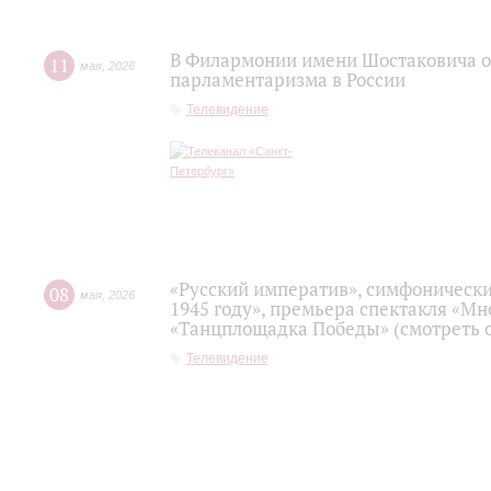
В Филармонии имени Шостаковича о
11
мая
,
2026
парламентаризма в России
Телевидение
«Русский императив», симфонически
08
мая
,
2026
1945 году», премьера спектакля «Мно
«Танцплощадка Победы» (смотреть с
Телевидение