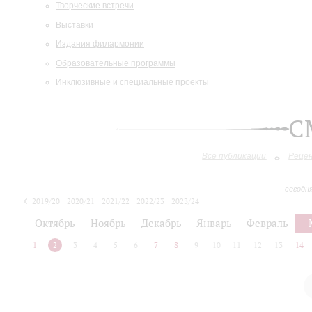
Творческие встречи
Выставки
Издания филармонии
Образовательные программы
Инклюзивные и специальные проекты
С
Все публикации
Реце
сегодн
2019/20
2020/21
2021/22
2022/23
2023/24
2024/25
2025/26
Октябрь
Ноябрь
Декабрь
Январь
Февраль
1
2
3
4
5
6
7
8
9
10
11
12
13
14