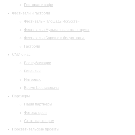
Ресторан и кафе
Фестивали и гастроли
Фестиваль «Площадь Искусств»
Фестиваль «Музыкальная коллекция»
Фестиваль «Барокко в белую ночь»
Гастроли
СМИ о нас
Все публикации
Рецензии
Интервью
Время Шостаковича
Партнеры
Наши партнеры
Фотогалерея
Стать партнером
Просветительские проекты