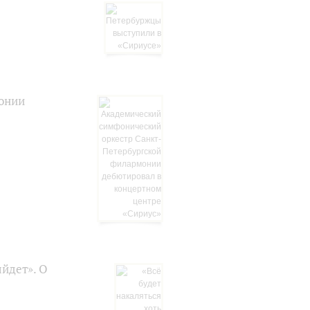
онии
ыйдет». О