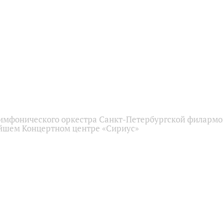
имфонического оркестра Санкт-Петербургской филарм
йшем Концертном центре «Сириус»