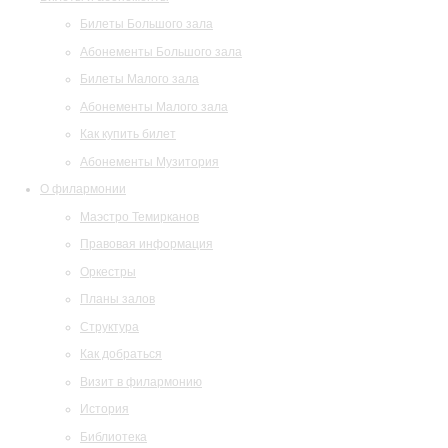
Билеты Большого зала
Абонементы Большого зала
Билеты Малого зала
Абонементы Малого зала
Как купить билет
Абонементы Музитория
О филармонии
Маэстро Темирканов
Правовая информация
Оркестры
Планы залов
Структура
Как добраться
Визит в филармонию
История
Библиотека