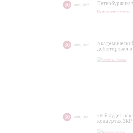
Петербуржцы в
30
июля
,
2026
Музыкальный журнал
Академический
30
июля
,
2026
дебютировал в
«Всё будет нак
30
июля
,
2026
концертах ЗКР