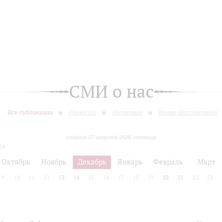
СМИ о нас
Все публикации
Рецензии
Интервью
Время Шостаковича
сегодня 07 августа 2026, пятница
24
Октябрь
Ноябрь
Декабрь
Январь
Февраль
Март
9
10
11
12
13
14
15
16
17
18
19
20
21
22
23