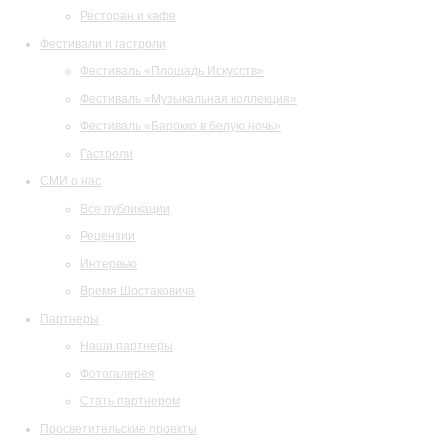
Ресторан и кафе
Фестивали и гастроли
Фестиваль «Площадь Искусств»
Фестиваль «Музыкальная коллекция»
Фестиваль «Барокко в белую ночь»
Гастроли
СМИ о нас
Все публикации
Рецензии
Интервью
Время Шостаковича
Партнеры
Наши партнеры
Фотогалерея
Стать партнером
Просветительские проекты