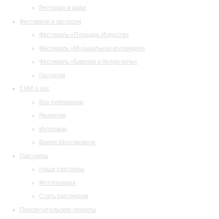
Ресторан и кафе
Фестивали и гастроли
Фестиваль «Площадь Искусств»
Фестиваль «Музыкальная коллекция»
Фестиваль «Барокко в белую ночь»
Гастроли
СМИ о нас
Все публикации
Рецензии
Интервью
Время Шостаковича
Партнеры
Наши партнеры
Фотогалерея
Стать партнером
Просветительские проекты