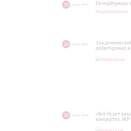
Петербуржцы в
30
июля
,
2026
Музыкальный журнал
Академический
30
июля
,
2026
дебютировал в
«Всё будет нак
30
июля
,
2026
концертах ЗКР