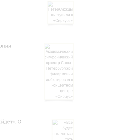
онии
ыйдет». О