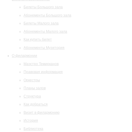
Билеты Большого зала
Абонементы Большого зала
Билеты Малого зала
Абонементы Малого зала
Как купить билет
Абонементы Музитория
О филармонии
Маэстро Темирканов
Правовая информация
Оркестры
Планы залов
Структура
Как добраться
Визит в филармонию
История
Библиотека