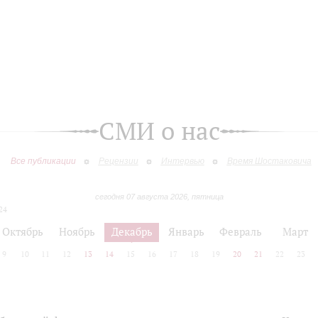
СМИ о нас
Все публикации
Рецензии
Интервью
Время Шостаковича
сегодня 07 августа 2026, пятница
24
Октябрь
Ноябрь
Декабрь
Январь
Февраль
Март
9
10
11
12
13
14
15
16
17
18
19
20
21
22
23