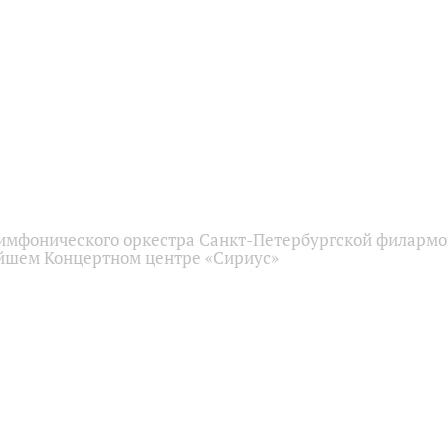
имфонического оркестра Санкт-Петербургской филарм
йшем Концертном центре «Сириус»