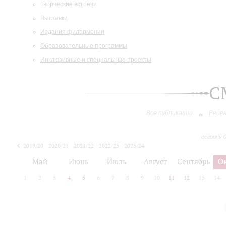
Творческие встречи
Выставки
Издания филармонии
Образовательные программы
Инклюзивные и специальные проекты
С
Все публикации
Реце
сегодня 
2019/20
2020/21
2021/22
2022/23
2023/24
2024/25
2025/26
Май
Июнь
Июль
Август
Сентябрь
О
1
2
3
4
5
6
7
8
9
10
11
12
13
14