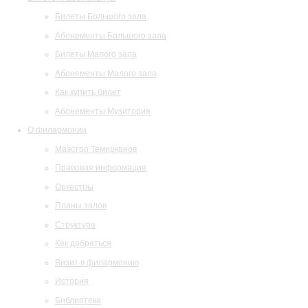
Билеты Большого зала
Абонементы Большого зала
Билеты Малого зала
Абонементы Малого зала
Как купить билет
Абонементы Музитория
О филармонии
Маэстро Темирканов
Правовая информация
Оркестры
Планы залов
Структура
Как добраться
Визит в филармонию
История
Библиотека