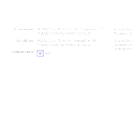
Большой зал:
191186, Санкт-Петербург, Михайловская ул., 2
Часы работы
+7 (812) 240-01-00, +7 (812) 240-01-80
Перерыв с 1
Малый зал:
191011, Санкт-Петербург, Невский пр., 30
Часы работы
+7 (812) 240-01-00, +7 (812) 240-01-70
Перерыв с 1
Вопросы на
Напишите нам:
MAX