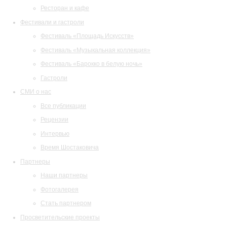
Ресторан и кафе
Фестивали и гастроли
Фестиваль «Площадь Искусств»
Фестиваль «Музыкальная коллекция»
Фестиваль «Барокко в белую ночь»
Гастроли
СМИ о нас
Все публикации
Рецензии
Интервью
Время Шостаковича
Партнеры
Наши партнеры
Фотогалерея
Стать партнером
Просветительские проекты