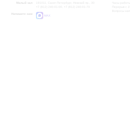
Малый зал:
191011, Санкт-Петербург, Невский пр., 30
Часы работы
+7 (812) 240-01-00, +7 (812) 240-01-70
Перерыв с 1
Вопросы на
Напишите нам:
MAX