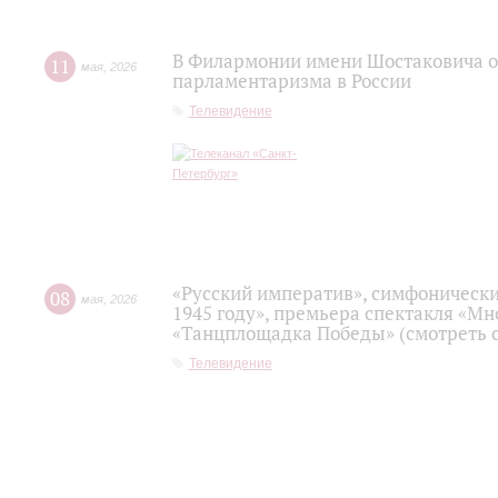
В Филармонии имени Шостаковича о
11
мая
,
2026
парламентаризма в России
Телевидение
«Русский императив», симфонически
08
мая
,
2026
1945 году», премьера спектакля «Мно
«Танцплощадка Победы» (смотреть с
Телевидение