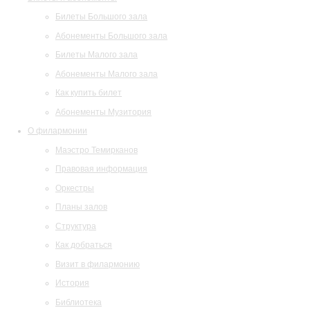
Билеты Большого зала
Абонементы Большого зала
Билеты Малого зала
Абонементы Малого зала
Как купить билет
Абонементы Музитория
О филармонии
Маэстро Темирканов
Правовая информация
Оркестры
Планы залов
Структура
Как добраться
Визит в филармонию
История
Библиотека