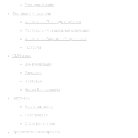
Ресторан и кафе
Фестивали и гастроли
Фестиваль «Площадь Искусств»
Фестиваль «Музыкальная коллекция»
Фестиваль «Барокко в белую ночь»
Гастроли
СМИ о нас
Все публикации
Рецензии
Интервью
Время Шостаковича
Партнеры
Наши партнеры
Фотогалерея
Стать партнером
Просветительские проекты