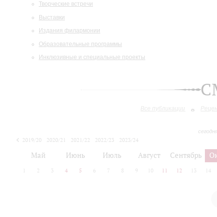
Творческие встречи
Выставки
Издания филармонии
Образовательные программы
Инклюзивные и специальные проекты
С
Все публикации
Реце
сегодн
2019/20
2020/21
2021/22
2022/23
2023/24
2024/25
2025/26
Май
Июнь
Июль
Август
Сентябрь
О
1
2
3
4
5
6
7
8
9
10
11
12
13
14