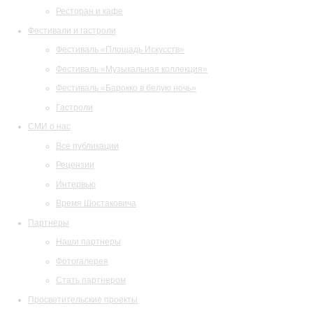
Ресторан и кафе
Фестивали и гастроли
Фестиваль «Площадь Искусств»
Фестиваль «Музыкальная коллекция»
Фестиваль «Барокко в белую ночь»
Гастроли
СМИ о нас
Все публикации
Рецензии
Интервью
Время Шостаковича
Партнеры
Наши партнеры
Фотогалерея
Стать партнером
Просветительские проекты