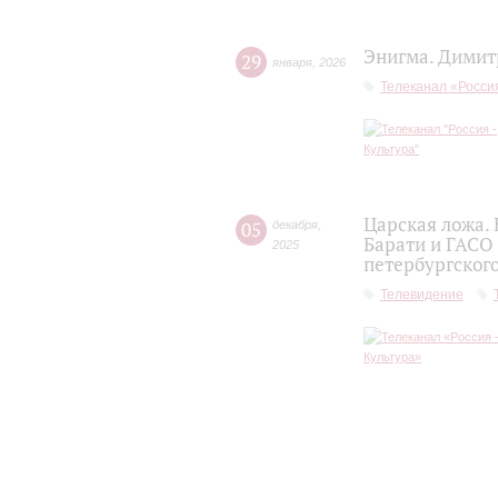
Энигма. Димит
29
января
,
2026
Телеканал «Россия
Царская ложа.
05
декабря
,
Барати и ГАСО
2025
петербургског
Телевидение