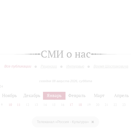
СМИ о нас
Все публикации
Рецензии
Интервью
Время Шостаковича
сегодня 08 августа 2026, суббота
24
Ноябрь
Декабрь
Январь
Февраль
Март
Апрель
9
10
11
12
13
14
15
16
17
18
19
20
21
22
23
Телеканал «Россия - Культура»