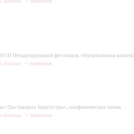
 - Культура»
Телевидение
 XVIII Международный фестиваль «Музыкальная коллек
 - Культура»
Телевидение
ма «Так говорил Заратустра», симфоническая поэма
 - Культура»
Телевидение