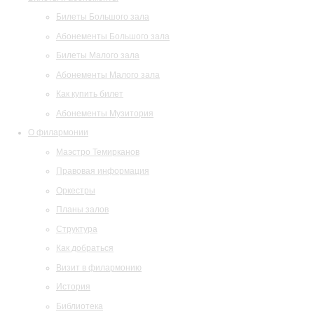
Билеты Большого зала
Абонементы Большого зала
Билеты Малого зала
Абонементы Малого зала
Как купить билет
Абонементы Музитория
О филармонии
Маэстро Темирканов
Правовая информация
Оркестры
Планы залов
Структура
Как добраться
Визит в филармонию
История
Библиотека