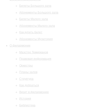
Билеты Большого зала
Абонементы Большого зала
Билеты Малого зала
Абонементы Малого зала
Как купить билет
Абонементы Музитория
О филармонии
Маэстро Темирканов
Правовая информация
Оркестры
Планы залов
Структура
Как добраться
Визит в филармонию
История
Библиотека