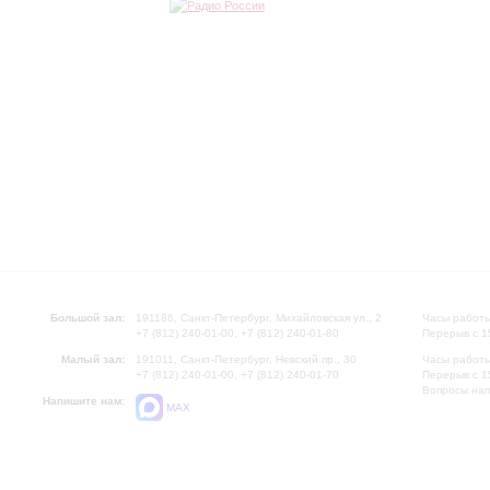
Большой зал:
191186, Санкт-Петербург, Михайловская ул., 2
Часы работы
+7 (812) 240-01-00, +7 (812) 240-01-80
Перерыв с 1
Малый зал:
191011, Санкт-Петербург, Невский пр., 30
Часы работы
+7 (812) 240-01-00, +7 (812) 240-01-70
Перерыв с 1
Вопросы на
Напишите нам:
MAX