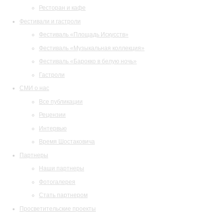
Ресторан и кафе
Фестивали и гастроли
Фестиваль «Площадь Искусств»
Фестиваль «Музыкальная коллекция»
Фестиваль «Барокко в белую ночь»
Гастроли
СМИ о нас
Все публикации
Рецензии
Интервью
Время Шостаковича
Партнеры
Наши партнеры
Фотогалерея
Стать партнером
Просветительские проекты