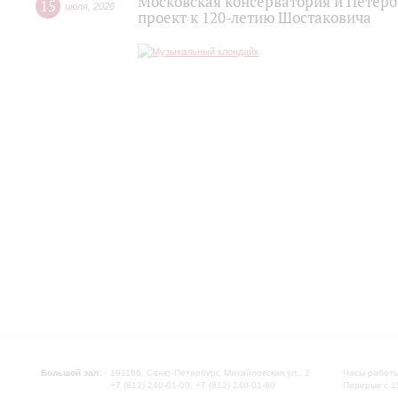
Московская консерватория и Петер
15
июля
,
2026
проект к 120-летию Шостаковича
Большой зал:
191186, Санкт-Петербург, Михайловская ул., 2
Часы работы
+7 (812) 240-01-00, +7 (812) 240-01-80
Перерыв с 1