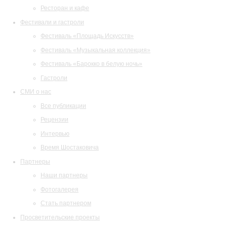
Ресторан и кафе
Фестивали и гастроли
Фестиваль «Площадь Искусств»
Фестиваль «Музыкальная коллекция»
Фестиваль «Барокко в белую ночь»
Гастроли
СМИ о нас
Все публикации
Рецензии
Интервью
Время Шостаковича
Партнеры
Наши партнеры
Фотогалерея
Стать партнером
Просветительские проекты