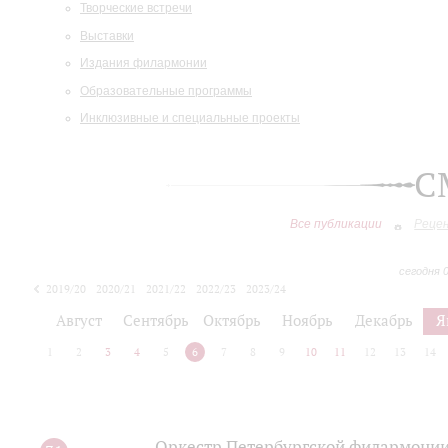
Творческие встречи
Выставки
Издания филармонии
Образовательные программы
Инклюзивные и специальные проекты
С
Все публикации
Реце
сегодня 
2019/20
2020/21
2021/22
2022/23
2023/24
2024/25
2025/26
Август
Сентябрь
Октябрь
Ноябрь
Декабрь
Я
1
2
3
4
5
6
7
8
9
10
11
12
13
14
Оркестр Петербургской филармонии