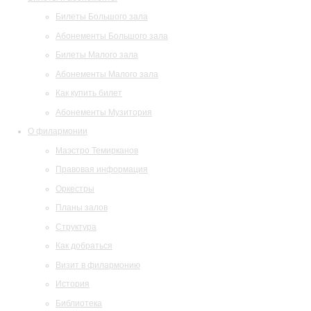
Билеты Большого зала
Абонементы Большого зала
Билеты Малого зала
Абонементы Малого зала
Как купить билет
Абонементы Музитория
О филармонии
Маэстро Темирканов
Правовая информация
Оркестры
Планы залов
Структура
Как добраться
Визит в филармонию
История
Библиотека