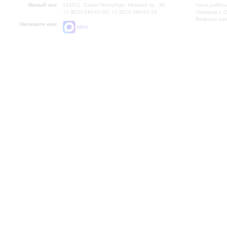
Малый зал:
191011, Санкт-Петербург, Невский пр., 30
Часы работы
+7 (812) 240-01-00, +7 (812) 240-01-70
Перерыв с 1
Вопросы на
Напишите нам:
MAX