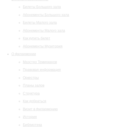
Билеты Большого зала
Абонементы Большого зала
Билеты Малого зала
Абонементы Малого зала
Как купить билет
Абонементы Музитория
О филармонии
Маэстро Темирканов
Правовая информация
Оркестры
Планы залов
Структура
Как добраться
Визит в филармонию
История
Библиотека