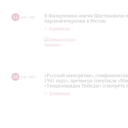
В Филармонии имени Шостаковича о
11
мая
,
2026
парламентаризма в России
Телевидение
«Русский императив», симфонически
08
мая
,
2026
1945 году», премьера спектакля «Мно
«Танцплощадка Победы» (смотреть с
Телевидение