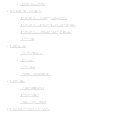
Ресторан и кафе
Фестивали и гастроли
Фестиваль «Площадь Искусств»
Фестиваль «Музыкальная коллекция»
Фестиваль «Барокко в белую ночь»
Гастроли
СМИ о нас
Все публикации
Рецензии
Интервью
Время Шостаковича
Партнеры
Наши партнеры
Фотогалерея
Стать партнером
Просветительские проекты