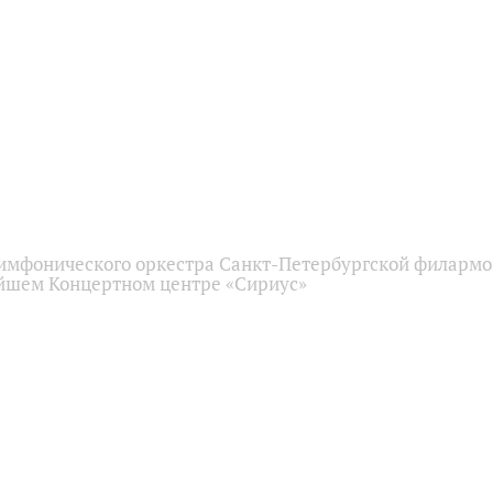
имфонического оркестра Санкт-Петербургской филарм
йшем Концертном центре «Сириус»