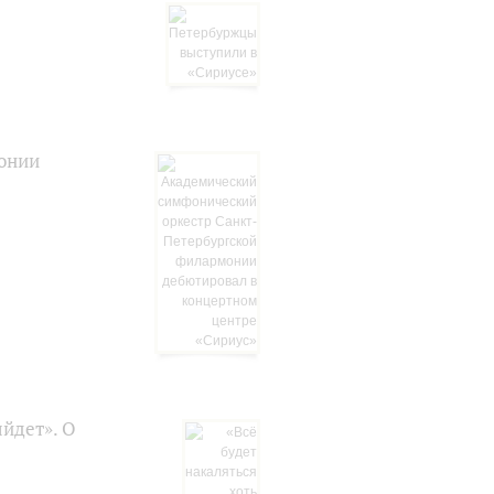
онии
ыйдет». О