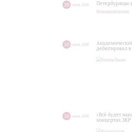
Петербуржцы в
30
июля
,
2026
Музыкальный журнал
Академический
30
июля
,
2026
дебютировал в
«Всё будет нак
30
июля
,
2026
концертах ЗКР