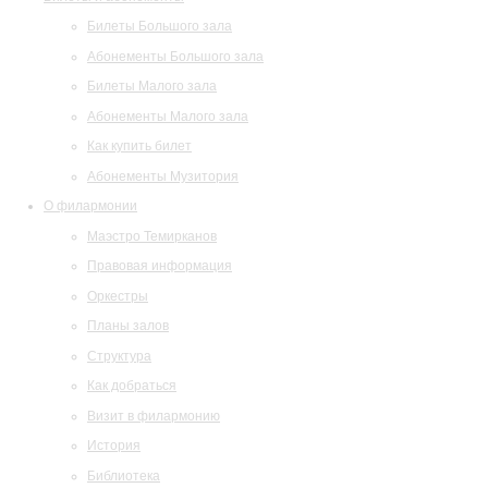
Билеты Большого зала
Абонементы Большого зала
Билеты Малого зала
Абонементы Малого зала
Как купить билет
Абонементы Музитория
О филармонии
Маэстро Темирканов
Правовая информация
Оркестры
Планы залов
Структура
Как добраться
Визит в филармонию
История
Библиотека