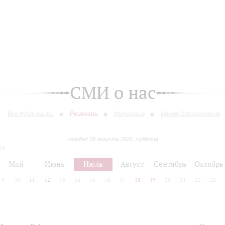
СМИ о нас
Все публикации
Рецензии
Интервью
Время Шостаковича
сегодня 08 августа 2026, суббота
24
Май
Июнь
Июль
Август
Сентябрь
Октябрь
9
10
11
12
13
14
15
16
17
18
19
20
21
22
23