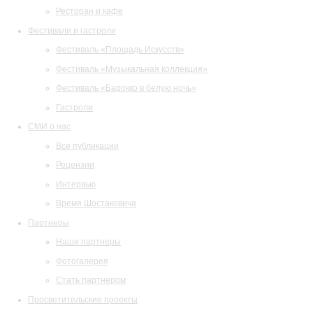
Ресторан и кафе
Фестивали и гастроли
Фестиваль «Площадь Искусств»
Фестиваль «Музыкальная коллекция»
Фестиваль «Барокко в белую ночь»
Гастроли
СМИ о нас
Все публикации
Рецензии
Интервью
Время Шостаковича
Партнеры
Наши партнеры
Фотогалерея
Стать партнером
Просветительские проекты