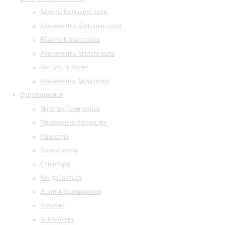
Билеты Большого зала
Абонементы Большого зала
Билеты Малого зала
Абонементы Малого зала
Как купить билет
Абонементы Музитория
О филармонии
Маэстро Темирканов
Правовая информация
Оркестры
Планы залов
Структура
Как добраться
Визит в филармонию
История
Библиотека