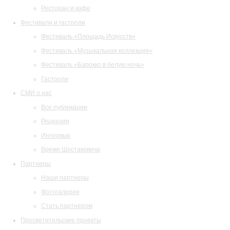
Ресторан и кафе
Фестивали и гастроли
Фестиваль «Площадь Искусств»
Фестиваль «Музыкальная коллекция»
Фестиваль «Барокко в белую ночь»
Гастроли
СМИ о нас
Все публикации
Рецензии
Интервью
Время Шостаковича
Партнеры
Наши партнеры
Фотогалерея
Стать партнером
Просветительские проекты