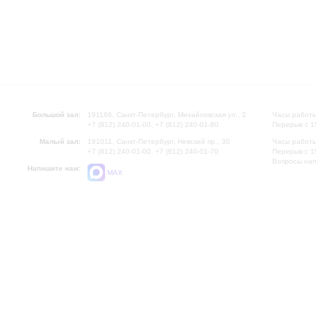
Большой зал:
191186, Санкт-Петербург, Михайловская ул., 2
Часы работы
+7 (812) 240-01-00, +7 (812) 240-01-80
Перерыв с 1
Малый зал:
191011, Санкт-Петербург, Невский пр., 30
Часы работы
+7 (812) 240-01-00, +7 (812) 240-01-70
Перерыв с 1
Вопросы на
Напишите нам:
MAX