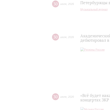
Петербуржцы в
30
июля
,
2026
Музыкальный журнал
Академический
30
июля
,
2026
дебютировал в
«Всё будет нак
30
июля
,
2026
концертах ЗКР