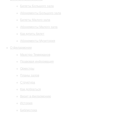
Билеты Большого зала
Абонементы Большого зала
Билеты Малого зала
Абонементы Малого зала
Как купить билет
Абонементы Музитория
О филармонии
Маэстро Темирканов
Правовая информация
Оркестры
Планы залов
Структура
Как добраться
Визит в филармонию
История
Библиотека