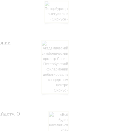
онии
ыйдет». О