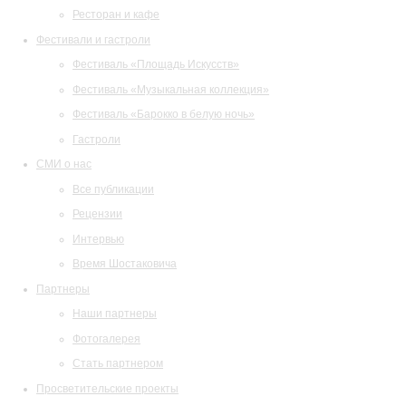
Ресторан и кафе
Фестивали и гастроли
Фестиваль «Площадь Искусств»
Фестиваль «Музыкальная коллекция»
Фестиваль «Барокко в белую ночь»
Гастроли
СМИ о нас
Все публикации
Рецензии
Интервью
Время Шостаковича
Партнеры
Наши партнеры
Фотогалерея
Стать партнером
Просветительские проекты