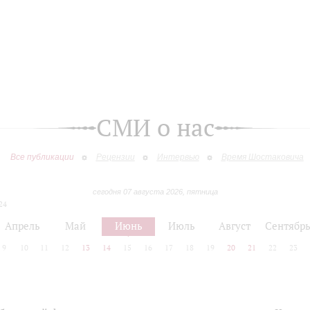
СМИ о нас
Все публикации
Рецензии
Интервью
Время Шостаковича
сегодня 07 августа 2026, пятница
24
Апрель
Май
Июнь
Июль
Август
Сентябр
9
10
11
12
13
14
15
16
17
18
19
20
21
22
23