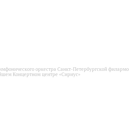
имфонического оркестра Санкт-Петербургской филарм
йшем Концертном центре «Сириус»