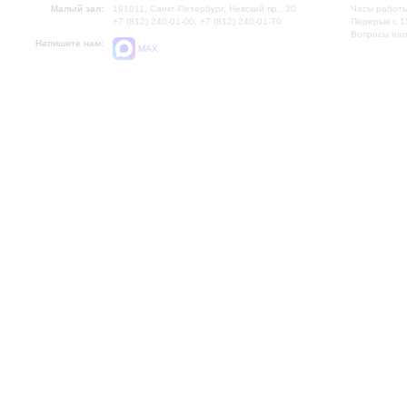
Малый зал:
191011, Санкт-Петербург, Невский пр., 30
Часы работы
+7 (812) 240-01-00, +7 (812) 240-01-70
Перерыв с 1
Вопросы на
Напишите нам:
MAX