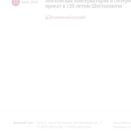
Московская консерватория и Петер
15
июля
,
2026
проект к 120-летию Шостаковича
Большой зал:
191186, Санкт-Петербург, Михайловская ул., 2
Часы работы
+7 (812) 240-01-00, +7 (812) 240-01-80
Перерыв с 1