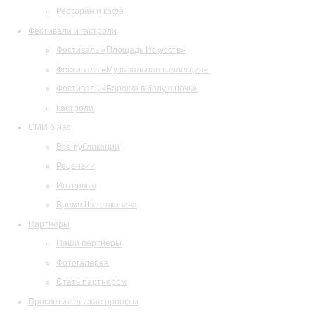
Ресторан и кафе
Фестивали и гастроли
Фестиваль «Площадь Искусств»
Фестиваль «Музыкальная коллекция»
Фестиваль «Барокко в белую ночь»
Гастроли
СМИ о нас
Все публикации
Рецензии
Интервью
Время Шостаковича
Партнеры
Наши партнеры
Фотогалерея
Стать партнером
Просветительские проекты