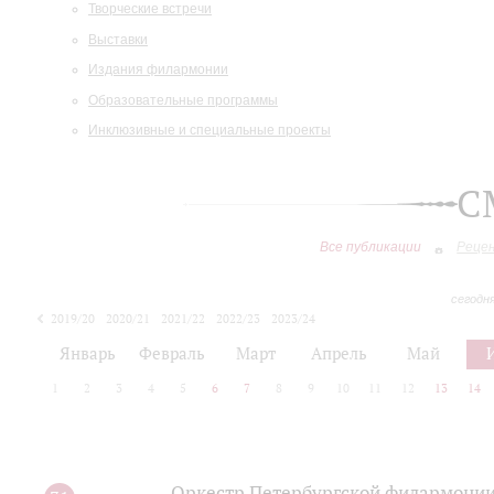
Творческие встречи
Выставки
Издания филармонии
Образовательные программы
Инклюзивные и специальные проекты
С
Все публикации
Реце
сегодн
2019/20
2020/21
2021/22
2022/23
2023/24
2024/25
2025/26
Январь
Февраль
Март
Апрель
Май
1
2
3
4
5
6
7
8
9
10
11
12
13
14
Оркестр Петербургской филармонии