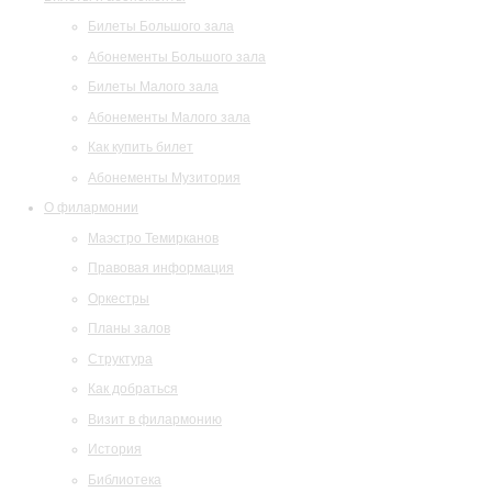
Билеты Большого зала
Абонементы Большого зала
Билеты Малого зала
Абонементы Малого зала
Как купить билет
Абонементы Музитория
О филармонии
Маэстро Темирканов
Правовая информация
Оркестры
Планы залов
Структура
Как добраться
Визит в филармонию
История
Библиотека