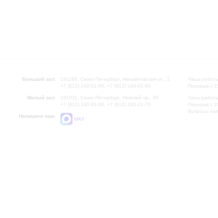
Большой зал:
191186, Санкт-Петербург, Михайловская ул., 2
Часы работы
+7 (812) 240-01-00, +7 (812) 240-01-80
Перерыв с 1
Малый зал:
191011, Санкт-Петербург, Невский пр., 30
Часы работы
+7 (812) 240-01-00, +7 (812) 240-01-70
Перерыв с 1
Вопросы на
Напишите нам:
MAX