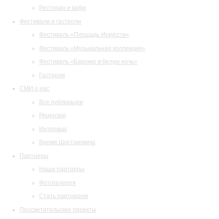
Ресторан и кафе
Фестивали и гастроли
Фестиваль «Площадь Искусств»
Фестиваль «Музыкальная коллекция»
Фестиваль «Барокко в белую ночь»
Гастроли
СМИ о нас
Все публикации
Рецензии
Интервью
Время Шостаковича
Партнеры
Наши партнеры
Фотогалерея
Стать партнером
Просветительские проекты