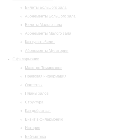
Билеты Большого зала
Абонементы Большого зала
Билеты Малого зала
Абонементы Малого зала
Как купить билет
Абонементы Музитория
О филармонии
Маэстро Темирканов
Правовая информация
Оркестры
Планы залов
Структура
Как добраться
Визит в филармонию
История
Библиотека