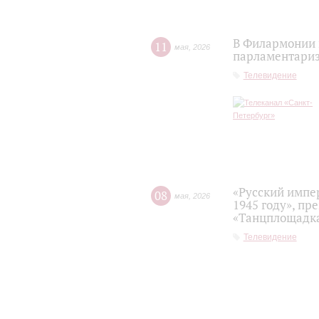
В Филармонии 
11
мая
,
2026
парламентариз
Телевидение
«Русский импе
08
мая
,
2026
1945 году», пр
«Танцплощадка
Телевидение