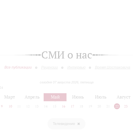
СМИ о нас
Все публикации
Рецензии
Интервью
Время Шостаковича
сегодня 07 августа 2026, пятница
24
Март
Апрель
Май
Июнь
Июль
Август
9
10
11
12
13
14
15
16
17
18
19
20
21
22
23
Телевидение