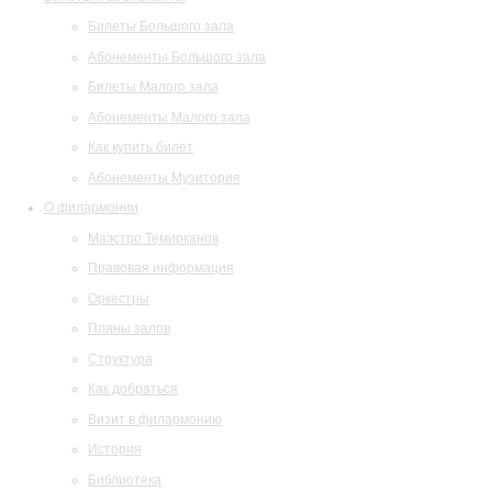
Билеты Большого зала
Абонементы Большого зала
Билеты Малого зала
Абонементы Малого зала
Как купить билет
Абонементы Музитория
О филармонии
Маэстро Темирканов
Правовая информация
Оркестры
Планы залов
Структура
Как добраться
Визит в филармонию
История
Библиотека