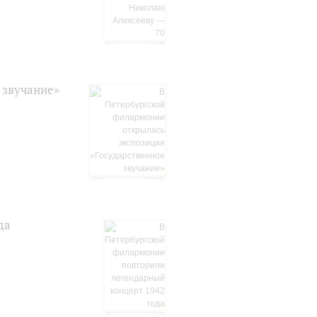
 звучание»
да