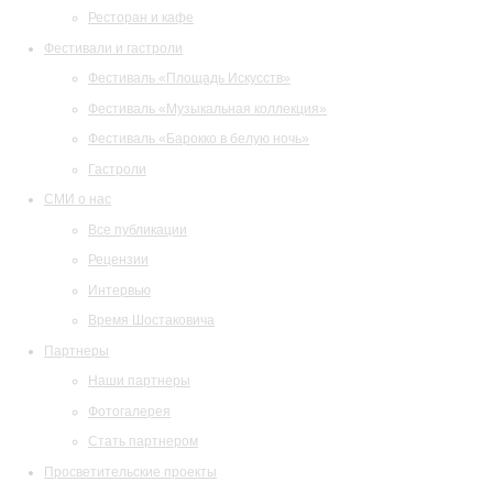
Ресторан и кафе
Фестивали и гастроли
Фестиваль «Площадь Искусств»
Фестиваль «Музыкальная коллекция»
Фестиваль «Барокко в белую ночь»
Гастроли
СМИ о нас
Все публикации
Рецензии
Интервью
Время Шостаковича
Партнеры
Наши партнеры
Фотогалерея
Стать партнером
Просветительские проекты