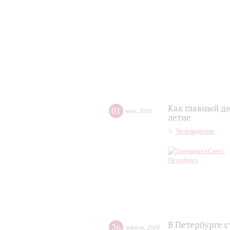
Как главный д
01
мая
,
2026
летие
Телевидение
В Петербурге 
26
апреля
,
2026