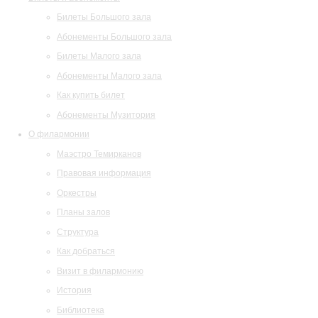
Билеты Большого зала
Абонементы Большого зала
Билеты Малого зала
Абонементы Малого зала
Как купить билет
Абонементы Музитория
О филармонии
Маэстро Темирканов
Правовая информация
Оркестры
Планы залов
Структура
Как добраться
Визит в филармонию
История
Библиотека