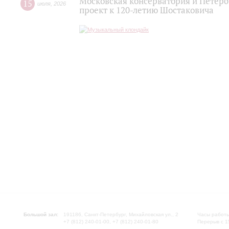
Московская консерватория и Петер
15
июля
,
2026
проект к 120-летию Шостаковича
Большой зал:
191186, Санкт-Петербург, Михайловская ул., 2
Часы работы
+7 (812) 240-01-00, +7 (812) 240-01-80
Перерыв с 1