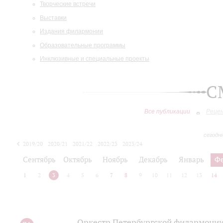
Творческие встречи
Выставки
Издания филармонии
Образовательные программы
Инклюзивные и специальные проекты
С
Все публикации
Реце
сегодн
2019/20
2020/21
2021/22
2022/23
2023/24
2024/25
2025/26
Сентябрь
Октябрь
Ноябрь
Декабрь
Январь
Ф
1
2
3
4
5
6
7
8
9
10
11
12
13
14
Оркестр Петербургской филармонии