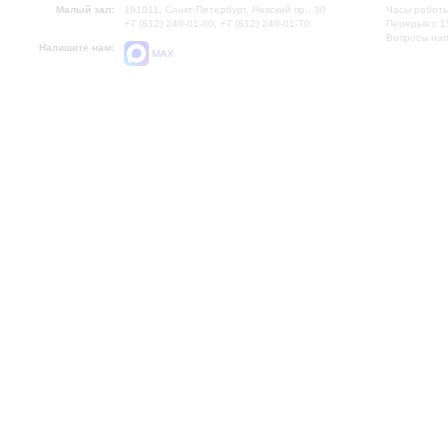
Малый зал:
191011, Санкт-Петербург, Невский пр., 30
Часы работы
+7 (812) 240-01-00, +7 (812) 240-01-70
Перерыв с 1
Вопросы на
Напишите нам:
MAX