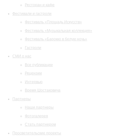
Ресторан и кафе
Фестивали и гастроли
Фестиваль «Площадь Искусств»
Фестиваль «Музыкальная коллекция»
Фестиваль «Барокко в белую ночь»
Гастроли
СМИ о нас
Все публикации
Рецензии
Интервью
Время Шостаковича
Партнеры
Наши партнеры
Фотогалерея
Стать партнером
Просветительские проекты