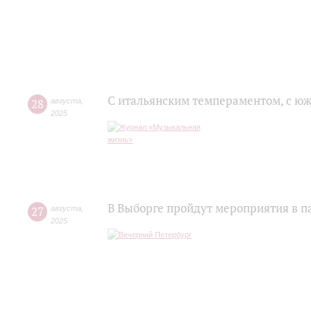
С итальянским темпераментом, с ю
28
августа
,
2025
В Выборге пройдут мероприятия в п
27
августа
,
2025