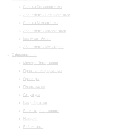
Билеты Большого зала
Абонементы Большого зала
Билеты Малого зала
Абонементы Малого зала
Как купить билет
Абонементы Музитория
О филармонии
Маэстро Темирканов
Правовая информация
Оркестры
Планы залов
Структура
Как добраться
Визит в филармонию
История
Библиотека