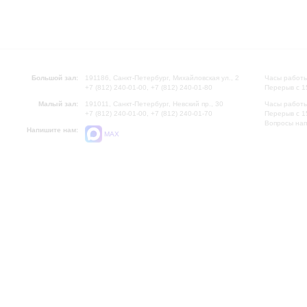
Большой зал:
191186, Санкт-Петербург, Михайловская ул., 2
Часы работы
+7 (812) 240-01-00, +7 (812) 240-01-80
Перерыв с 1
Малый зал:
191011, Санкт-Петербург, Невский пр., 30
Часы работы
+7 (812) 240-01-00, +7 (812) 240-01-70
Перерыв с 1
Вопросы на
Напишите нам:
MAX