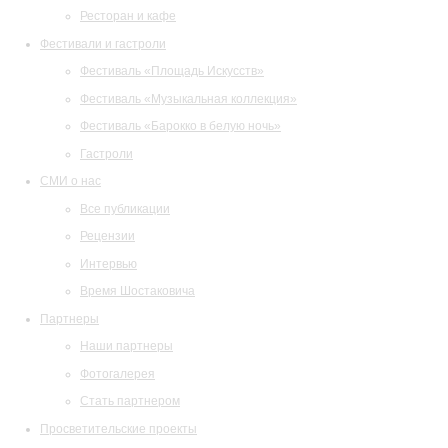
Ресторан и кафе
Фестивали и гастроли
Фестиваль «Площадь Искусств»
Фестиваль «Музыкальная коллекция»
Фестиваль «Барокко в белую ночь»
Гастроли
СМИ о нас
Все публикации
Рецензии
Интервью
Время Шостаковича
Партнеры
Наши партнеры
Фотогалерея
Стать партнером
Просветительские проекты