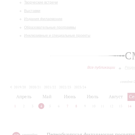
Творческие встречи
Выставки
Издания филармонии
Образовательные программы
Инклюзивные и специальные проекты
С
Все публикации
Реце
сегодня 
2019/20
2020/21
2021/22
2022/23
2023/24
2024/25
2025/26
Апрель
Май
Июнь
Июль
Август
Се
1
2
3
4
5
6
7
8
9
10
11
12
13
14
Петербургская филармония посвяти
сентября
,