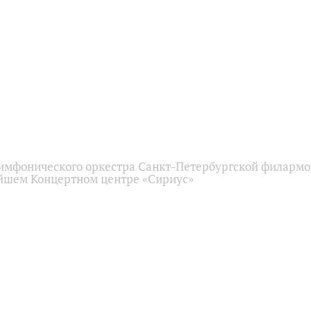
имфонического оркестра Санкт-Петербургской филарм
йшем Концертном центре «Сириус»