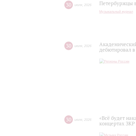
Петербуржцы в
30
июля
,
2026
Музыкальный журнал
Академический
30
июля
,
2026
дебютировал в
«Всё будет нак
30
июля
,
2026
концертах ЗКР