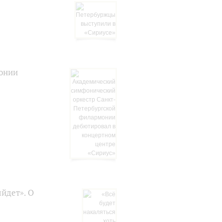
онии
ыйдет». О