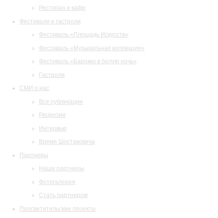
Ресторан и кафе
Фестивали и гастроли
Фестиваль «Площадь Искусств»
Фестиваль «Музыкальная коллекция»
Фестиваль «Барокко в белую ночь»
Гастроли
СМИ о нас
Все публикации
Рецензии
Интервью
Время Шостаковича
Партнеры
Наши партнеры
Фотогалерея
Стать партнером
Просветительские проекты