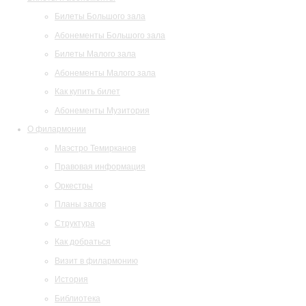
Билеты Большого зала
Абонементы Большого зала
Билеты Малого зала
Абонементы Малого зала
Как купить билет
Абонементы Музитория
О филармонии
Маэстро Темирканов
Правовая информация
Оркестры
Планы залов
Структура
Как добраться
Визит в филармонию
История
Библиотека