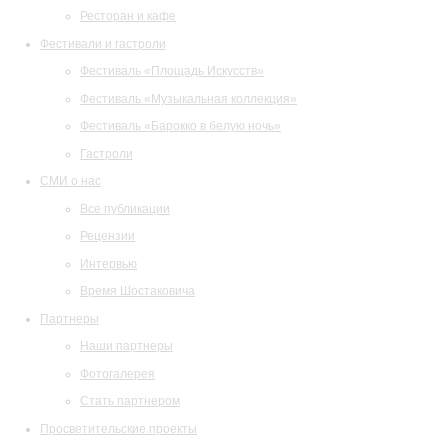
Ресторан и кафе
Фестивали и гастроли
Фестиваль «Площадь Искусств»
Фестиваль «Музыкальная коллекция»
Фестиваль «Барокко в белую ночь»
Гастроли
СМИ о нас
Все публикации
Рецензии
Интервью
Время Шостаковича
Партнеры
Наши партнеры
Фотогалерея
Стать партнером
Просветительские проекты