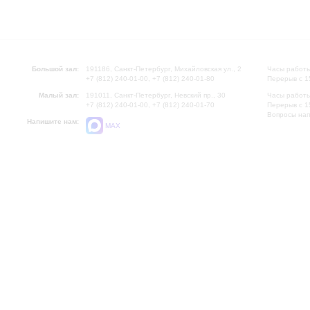
Большой зал:
191186, Санкт-Петербург, Михайловская ул., 2
Часы работы
+7 (812) 240-01-00, +7 (812) 240-01-80
Перерыв с 1
Малый зал:
191011, Санкт-Петербург, Невский пр., 30
Часы работы
+7 (812) 240-01-00, +7 (812) 240-01-70
Перерыв с 1
Вопросы на
Напишите нам:
MAX