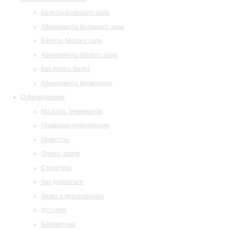
Билеты Большого зала
Абонементы Большого зала
Билеты Малого зала
Абонементы Малого зала
Как купить билет
Абонементы Музитория
О филармонии
Маэстро Темирканов
Правовая информация
Оркестры
Планы залов
Структура
Как добраться
Визит в филармонию
История
Библиотека