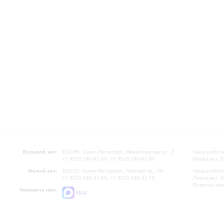
Большой зал:
191186, Санкт-Петербург, Михайловская ул., 2
Часы работы
+7 (812) 240-01-00, +7 (812) 240-01-80
Перерыв с 1
Малый зал:
191011, Санкт-Петербург, Невский пр., 30
Часы работы
+7 (812) 240-01-00, +7 (812) 240-01-70
Перерыв с 1
Вопросы на
Напишите нам:
MAX