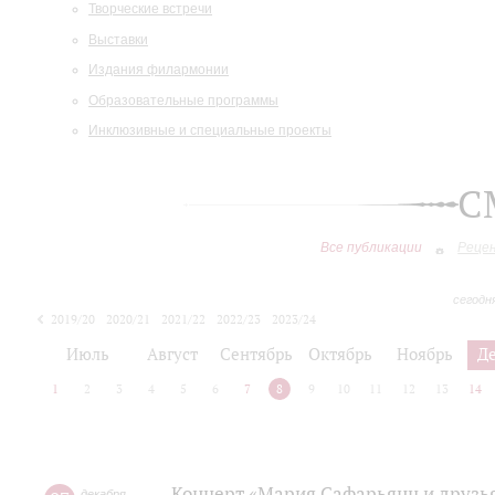
Творческие встречи
Выставки
Издания филармонии
Образовательные программы
Инклюзивные и специальные проекты
С
Все публикации
Реце
сегодн
2019/20
2020/21
2021/22
2022/23
2023/24
2024/25
2025/26
Июль
Август
Сентябрь
Октябрь
Ноябрь
Д
1
2
3
4
5
6
7
8
9
10
11
12
13
14
Концерт «Мария Сафарьянц и друзья
декабря
,