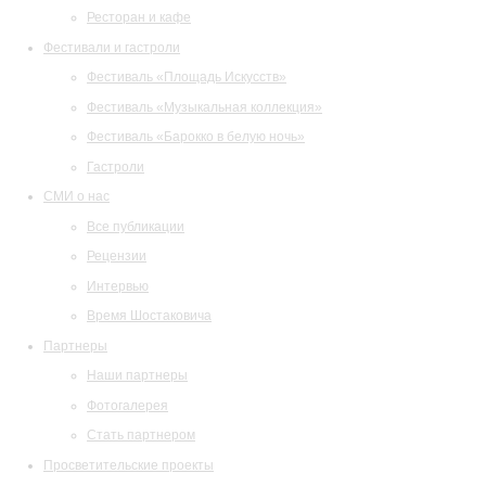
Ресторан и кафе
Фестивали и гастроли
Фестиваль «Площадь Искусств»
Фестиваль «Музыкальная коллекция»
Фестиваль «Барокко в белую ночь»
Гастроли
СМИ о нас
Все публикации
Рецензии
Интервью
Время Шостаковича
Партнеры
Наши партнеры
Фотогалерея
Стать партнером
Просветительские проекты