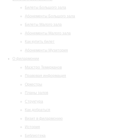
Билеты Большого зала
Абонементы Большого зала
Билеты Малого зала
Абонементы Малого зала
Как купить билет
Абонементы Музитория
О филармонии
Маэстро Темирканов
Правовая информация
Оркестры
Планы залов
Структура
Как добраться
Визит в филармонию
История
Библиотека