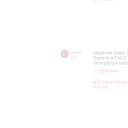
Царская ложа.
05
декабря
,
Барати и ГАСО
2025
петербургског
Телевидение