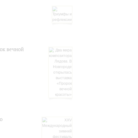
ок вечной
о