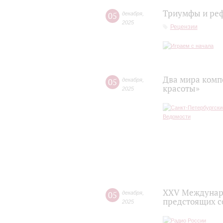
Триумфы и ре
05
декабря
,
2025
Рецензии
Два мира комп
05
декабря
,
красоты»
2025
XXV Междунаро
05
декабря
,
предстоящих с
2025