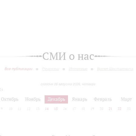
СМИ о нас
Все публикации
Рецензии
Интервью
Время Шостаковича
сегодня 06 августа 2026, четверг
24
Октябрь
Ноябрь
Декабрь
Январь
Февраль
Март
9
10
11
12
13
14
15
16
17
18
19
20
21
22
23