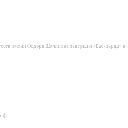
усств имени Федора Шаляпина завершил «Бас-парад» в
о-фа