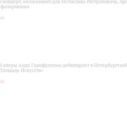
 концерт, написанный для Мстислава Ростроповича, про
й филармонии
й оперы Аида Гарифуллина дебютирует в Петербургско
«Площадь Искусств»