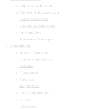
Билеты Большого зала
Абонементы Большого зала
Билеты Малого зала
Абонементы Малого зала
Как купить билет
Абонементы Музитория
О филармонии
Маэстро Темирканов
Правовая информация
Оркестры
Планы залов
Структура
Как добраться
Визит в филармонию
История
Библиотека