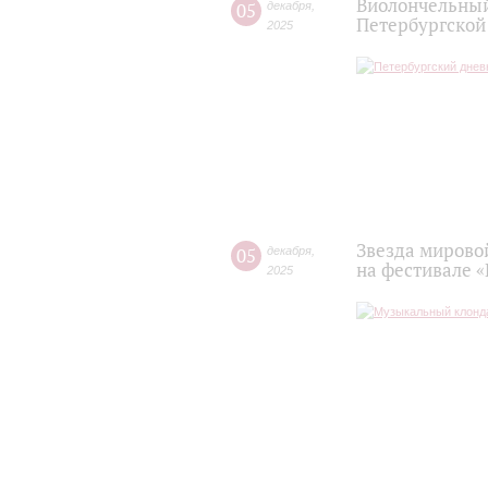
Виолончельный
05
декабря
,
Петербургско
2025
Звезда мирово
05
декабря
,
на фестивале 
2025