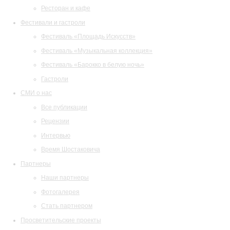
Ресторан и кафе
Фестивали и гастроли
Фестиваль «Площадь Искусств»
Фестиваль «Музыкальная коллекция»
Фестиваль «Барокко в белую ночь»
Гастроли
СМИ о нас
Все публикации
Рецензии
Интервью
Время Шостаковича
Партнеры
Наши партнеры
Фотогалерея
Стать партнером
Просветительские проекты