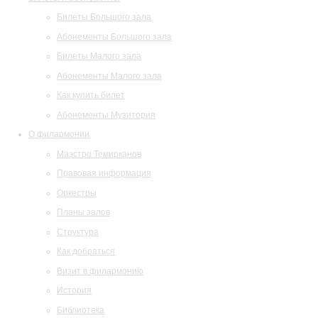
Билеты Большого зала
Абонементы Большого зала
Билеты Малого зала
Абонементы Малого зала
Как купить билет
Абонементы Музитория
О филармонии
Маэстро Темирканов
Правовая информация
Оркестры
Планы залов
Структура
Как добраться
Визит в филармонию
История
Библиотека