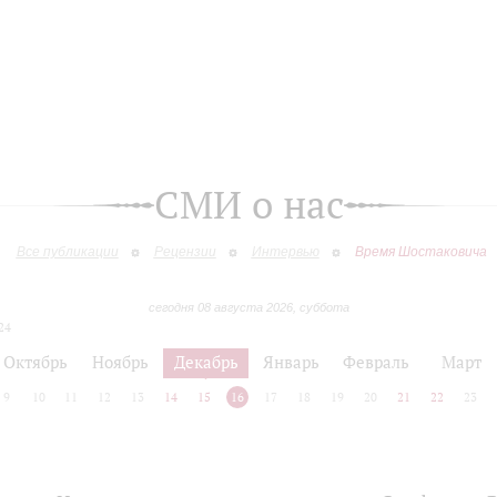
СМИ о нас
Все публикации
Рецензии
Интервью
Время Шостаковича
сегодня 08 августа 2026, суббота
24
Октябрь
Ноябрь
Декабрь
Январь
Февраль
Март
9
10
11
12
13
14
15
16
17
18
19
20
21
22
23