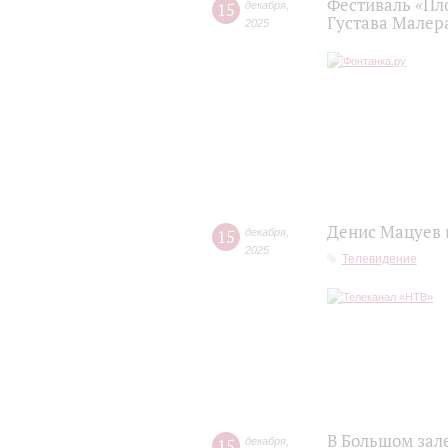
Фестиваль «Пл
15
декабря
,
Густава Малер
2025
Денис Мацуев 
15
декабря
,
2025
Телевидение
В Большом зал
15
декабря
,