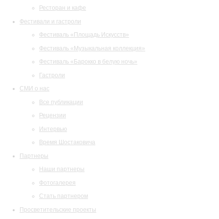
Ресторан и кафе
Фестивали и гастроли
Фестиваль «Площадь Искусств»
Фестиваль «Музыкальная коллекция»
Фестиваль «Барокко в белую ночь»
Гастроли
СМИ о нас
Все публикации
Рецензии
Интервью
Время Шостаковича
Партнеры
Наши партнеры
Фотогалерея
Стать партнером
Просветительские проекты