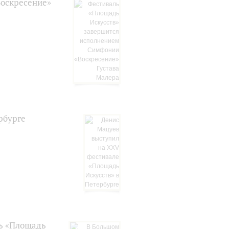
Воскресение»
рбурге
ь «Площадь