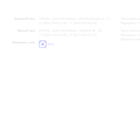
Большой зал:
191186, Санкт-Петербург, Михайловская ул., 2
Часы работы
+7 (812) 240-01-00, +7 (812) 240-01-80
Перерыв с 1
Малый зал:
191011, Санкт-Петербург, Невский пр., 30
Часы работы
+7 (812) 240-01-00, +7 (812) 240-01-70
Перерыв с 1
Вопросы на
Напишите нам:
MAX