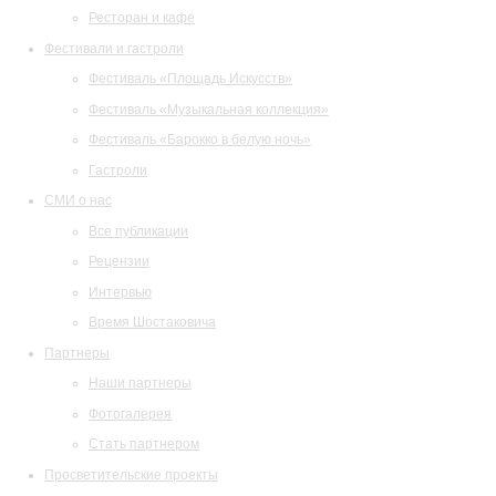
Ресторан и кафе
Фестивали и гастроли
Фестиваль «Площадь Искусств»
Фестиваль «Музыкальная коллекция»
Фестиваль «Барокко в белую ночь»
Гастроли
СМИ о нас
Все публикации
Рецензии
Интервью
Время Шостаковича
Партнеры
Наши партнеры
Фотогалерея
Стать партнером
Просветительские проекты