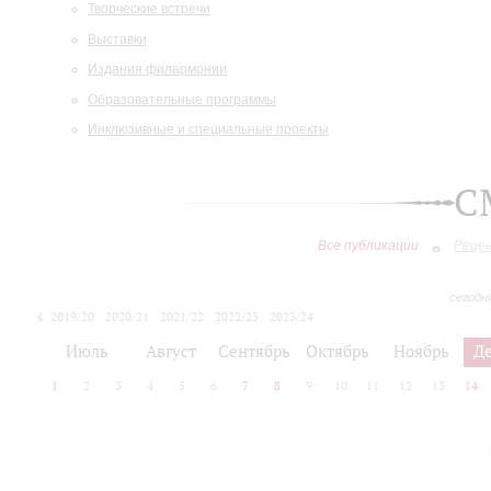
Творческие встречи
Выставки
Издания филармонии
Образовательные программы
Инклюзивные и специальные проекты
С
Все публикации
Реце
сегодн
2019/20
2020/21
2021/22
2022/23
2023/24
2024/25
2025/26
Июль
Август
Сентябрь
Октябрь
Ноябрь
Д
1
2
3
4
5
6
7
8
9
10
11
12
13
14