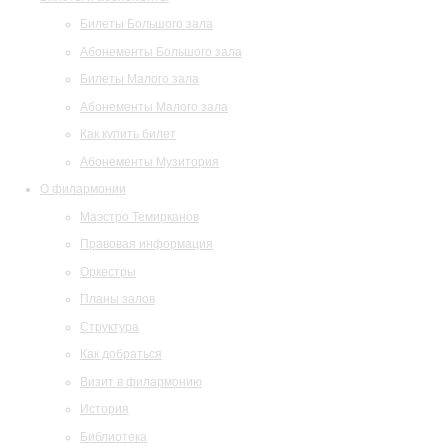
Билеты Большого зала
Абонементы Большого зала
Билеты Малого зала
Абонементы Малого зала
Как купить билет
Абонементы Музитория
О филармонии
Маэстро Темирканов
Правовая информация
Оркестры
Планы залов
Структура
Как добраться
Визит в филармонию
История
Библиотека