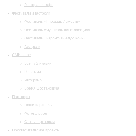
Ресторан и кафе
Фестивали и гастроли
Фестиваль «Площадь Искусств»
Фестиваль «Музыкальная коллекция»
Фестиваль «Барокко в белую ночь»
Гастроли
СМИ о нас
Все публикации
Рецензии
Интервью
Время Шостаковича
Партнеры
Наши партнеры
Фотогалерея
Стать партнером
Просветительские проекты