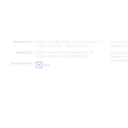
Большой зал:
191186, Санкт-Петербург, Михайловская ул., 2
Часы работы
+7 (812) 240-01-00, +7 (812) 240-01-80
Перерыв с 1
Малый зал:
191011, Санкт-Петербург, Невский пр., 30
Часы работы
+7 (812) 240-01-00, +7 (812) 240-01-70
Перерыв с 1
Вопросы на
Напишите нам:
MAX