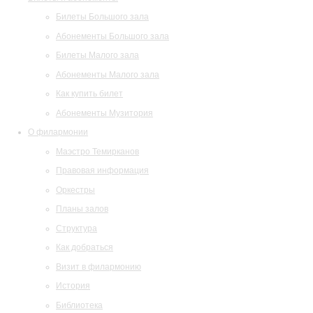
Билеты Большого зала
Абонементы Большого зала
Билеты Малого зала
Абонементы Малого зала
Как купить билет
Абонементы Музитория
О филармонии
Маэстро Темирканов
Правовая информация
Оркестры
Планы залов
Структура
Как добраться
Визит в филармонию
История
Библиотека