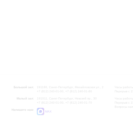
Большой зал:
191186, Санкт-Петербург, Михайловская ул., 2
Часы работы
+7 (812) 240-01-00, +7 (812) 240-01-80
Перерыв с 1
Малый зал:
191011, Санкт-Петербург, Невский пр., 30
Часы работы
+7 (812) 240-01-00, +7 (812) 240-01-70
Перерыв с 1
Вопросы на
Напишите нам:
MAX