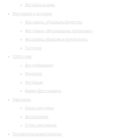
Ресторан и кафе
Фестивали и гастроли
Фестиваль «Площадь Искусств»
Фестиваль «Музыкальная коллекция»
Фестиваль «Барокко в белую ночь»
Гастроли
СМИ о нас
Все публикации
Рецензии
Интервью
Время Шостаковича
Партнеры
Наши партнеры
Фотогалерея
Стать партнером
Просветительские проекты