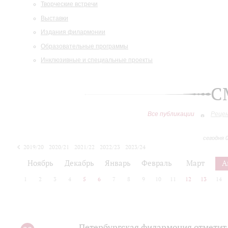
Творческие встречи
Выставки
Издания филармонии
Образовательные программы
Инклюзивные и специальные проекты
С
Все публикации
Реце
сегодня 
2019/20
2020/21
2021/22
2022/23
2023/24
2024/25
2025/26
Ноябрь
Декабрь
Январь
Февраль
Март
А
1
2
3
4
5
6
7
8
9
10
11
12
13
14
Петербургская филармония отметит