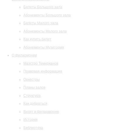
Билеты Большого зала
Абонементы Большого зала
Билеты Малого зала
Абонементы Малого зала
Как купить билет
Абонементы Музитория
О филармонии
Маэстро Темирканов
Правовая информация
Оркестры
Планы залов
Структура
Как добраться
Визит в филармонию
История
Библиотека