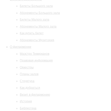
Билеты Большого зала
Абонементы Большого зала
Билеты Малого зала
Абонементы Малого зала
Как купить билет
Абонементы Музитория
О филармонии
Маэстро Темирканов
Правовая информация
Оркестры
Планы залов
Структура
Как добраться
Визит в филармонию
История
Библиотека