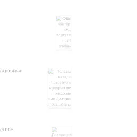
таковича
удии»