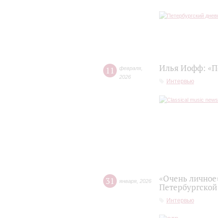
Илья Иофф: «П
11
февраля
,
2026
Интервью
«Очень личное
31
января
,
2026
Петербургской
Интервью