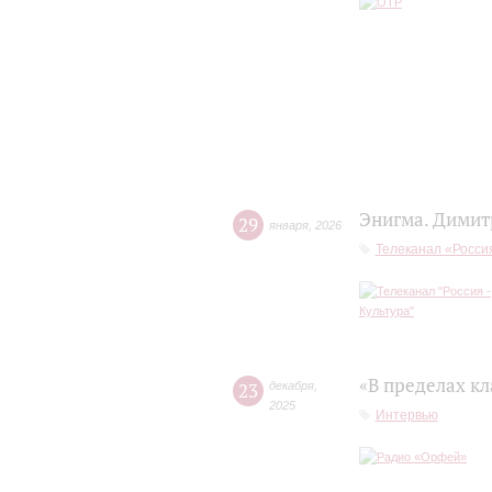
Энигма. Димит
29
января
,
2026
Телеканал «Россия
«В пределах кл
23
декабря
,
2025
Интервью