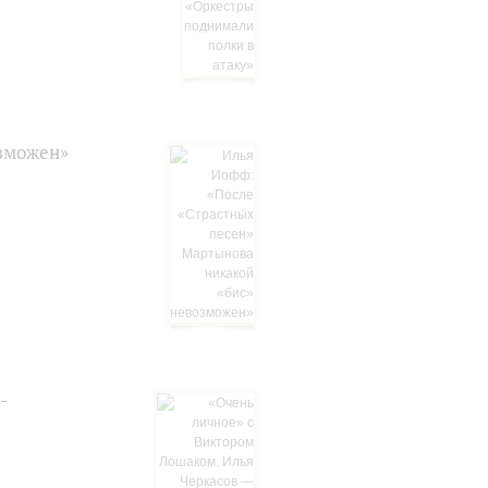
озможен»
-