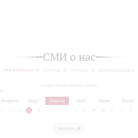
СМИ о нас
Все публикации
Рецензии
Интервью
Время Шостаковича
сегодня 08 августа 2026, суббота
24
Февраль
Март
Апрель
Май
Июнь
Июль
9
10
11
12
13
14
15
16
17
18
19
20
21
22
23
Интервью