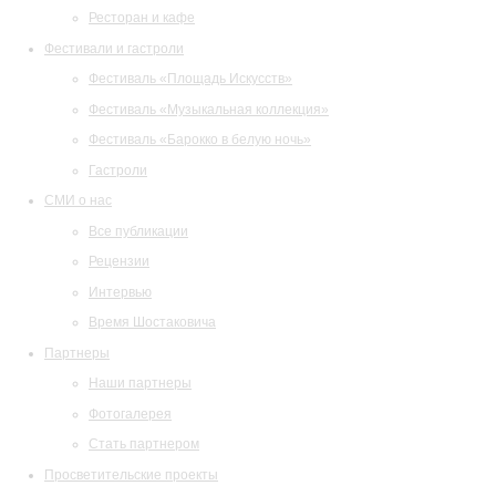
Ресторан и кафе
Фестивали и гастроли
Фестиваль «Площадь Искусств»
Фестиваль «Музыкальная коллекция»
Фестиваль «Барокко в белую ночь»
Гастроли
СМИ о нас
Все публикации
Рецензии
Интервью
Время Шостаковича
Партнеры
Наши партнеры
Фотогалерея
Стать партнером
Просветительские проекты