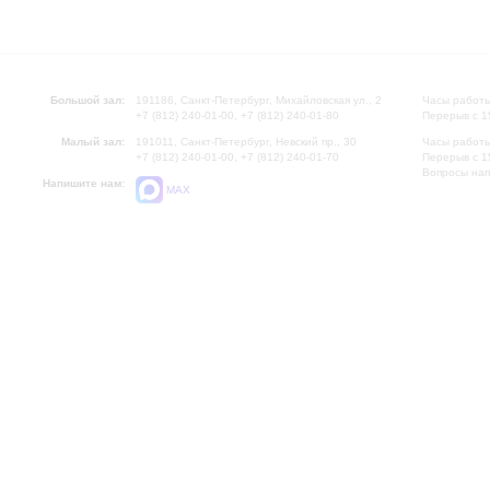
Большой зал:
191186, Санкт-Петербург, Михайловская ул., 2
Часы работы
+7 (812) 240-01-00, +7 (812) 240-01-80
Перерыв с 1
Малый зал:
191011, Санкт-Петербург, Невский пр., 30
Часы работы
+7 (812) 240-01-00, +7 (812) 240-01-70
Перерыв с 1
Вопросы на
Напишите нам:
MAX