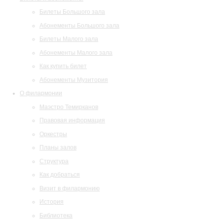
Билеты Большого зала
Абонементы Большого зала
Билеты Малого зала
Абонементы Малого зала
Как купить билет
Абонементы Музитория
О филармонии
Маэстро Темирканов
Правовая информация
Оркестры
Планы залов
Структура
Как добраться
Визит в филармонию
История
Библиотека