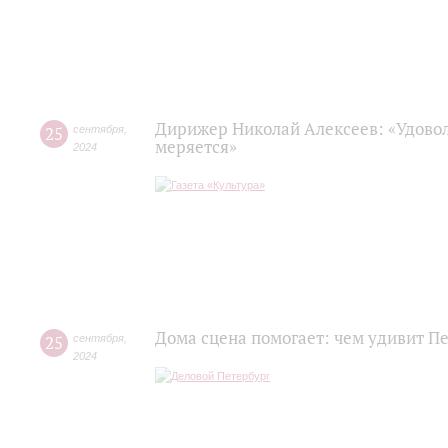
Дирижер Николай Алексеев: «Удовол
25
сентября
,
меряется»
2024
Дома сцена помогает: чем удивит П
25
сентября
,
2024