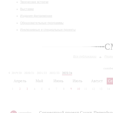
Творческие встречи
Выставки
Издания филармонии
Образовательные программы
Инклюзивные и специальные проекты
С
Все публикации
Реце
сегодн
2019/20
2020/21
2021/22
2022/23
2023/24
2024/25
2025/26
Апрель
Май
Июнь
Июль
Август
Се
1
2
3
4
5
6
7
8
9
10
11
12
13
14
Совместный проект Санкт-Петербур
сентября
,