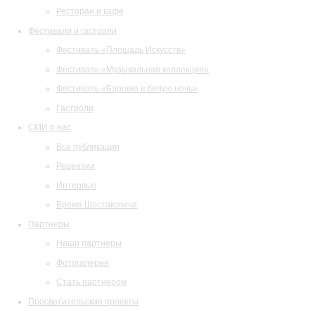
Ресторан и кафе
Фестивали и гастроли
Фестиваль «Площадь Искусств»
Фестиваль «Музыкальная коллекция»
Фестиваль «Барокко в белую ночь»
Гастроли
СМИ о нас
Все публикации
Рецензии
Интервью
Время Шостаковича
Партнеры
Наши партнеры
Фотогалерея
Стать партнером
Просветительские проекты