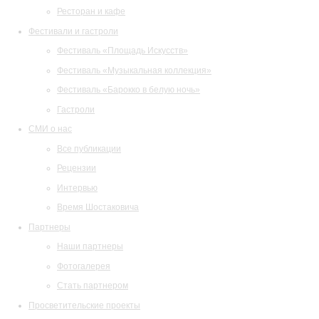
Ресторан и кафе
Фестивали и гастроли
Фестиваль «Площадь Искусств»
Фестиваль «Музыкальная коллекция»
Фестиваль «Барокко в белую ночь»
Гастроли
СМИ о нас
Все публикации
Рецензии
Интервью
Время Шостаковича
Партнеры
Наши партнеры
Фотогалерея
Стать партнером
Просветительские проекты