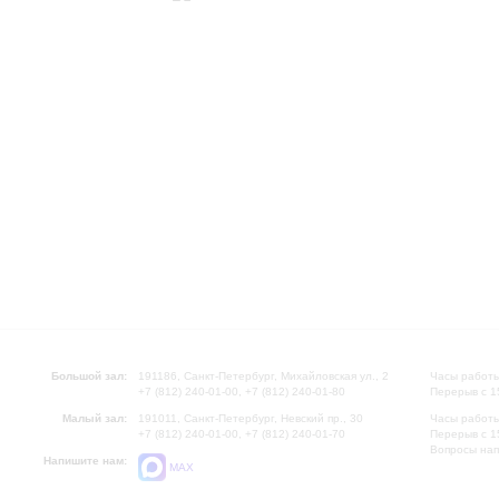
Большой зал:
191186, Санкт-Петербург, Михайловская ул., 2
Часы работы
+7 (812) 240-01-00, +7 (812) 240-01-80
Перерыв с 1
Малый зал:
191011, Санкт-Петербург, Невский пр., 30
Часы работы
+7 (812) 240-01-00, +7 (812) 240-01-70
Перерыв с 1
Вопросы на
Напишите нам:
MAX