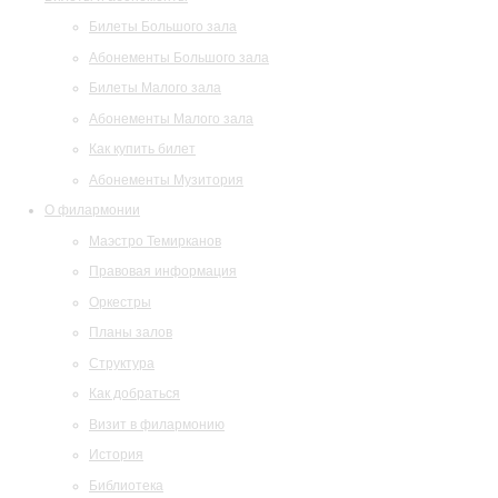
Билеты Большого зала
Абонементы Большого зала
Билеты Малого зала
Абонементы Малого зала
Как купить билет
Абонементы Музитория
О филармонии
Маэстро Темирканов
Правовая информация
Оркестры
Планы залов
Структура
Как добраться
Визит в филармонию
История
Библиотека