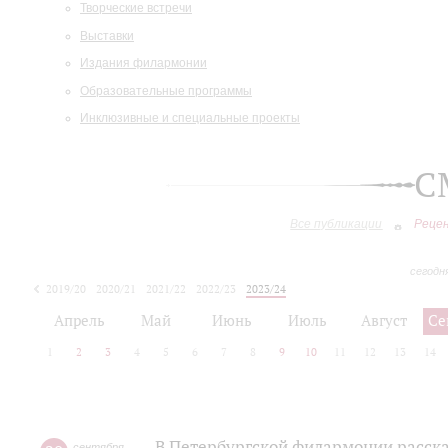
Творческие встречи
Выставки
Издания филармонии
Образовательные программы
Инклюзивные и специальные проекты
С
Все публикации
Реце
сегодн
2019/20
2020/21
2021/22
2022/23
2023/24
2024/25
2025/26
Апрель
Май
Июнь
Июль
Август
Се
1
2
3
4
5
6
7
8
9
10
11
12
13
14
В Петербургской филармонии расска
сентября
,