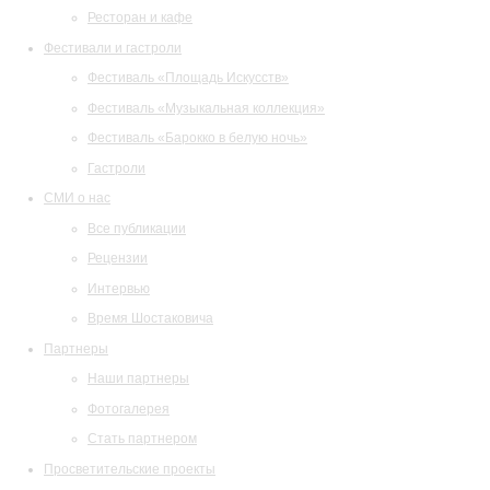
Ресторан и кафе
Фестивали и гастроли
Фестиваль «Площадь Искусств»
Фестиваль «Музыкальная коллекция»
Фестиваль «Барокко в белую ночь»
Гастроли
СМИ о нас
Все публикации
Рецензии
Интервью
Время Шостаковича
Партнеры
Наши партнеры
Фотогалерея
Стать партнером
Просветительские проекты