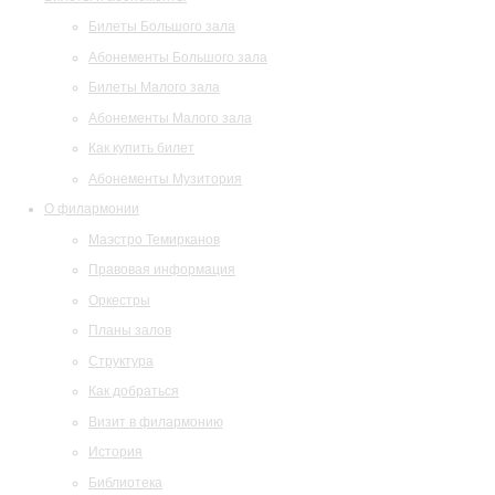
Билеты Большого зала
Абонементы Большого зала
Билеты Малого зала
Абонементы Малого зала
Как купить билет
Абонементы Музитория
О филармонии
Маэстро Темирканов
Правовая информация
Оркестры
Планы залов
Структура
Как добраться
Визит в филармонию
История
Библиотека