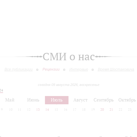
СМИ о нас
Все публикации
Рецензии
Интервью
Время Шостаковича
сегодня 09 августа 2026, воскресенье
24
Май
Июнь
Июль
Август
Сентябрь
Октябрь
9
10
11
12
13
14
15
16
17
18
19
20
21
22
23