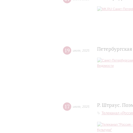
Петербургская
19
июля
,
2025
Р. Штраус. Поэ
17
июля
,
2025
Телеканал «Россия