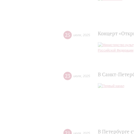
Концерт «Откр
25
июля
,
2025
В Санкт-Петер
23
июля
,
2025
В Петербурге 
21
июля
,
2025