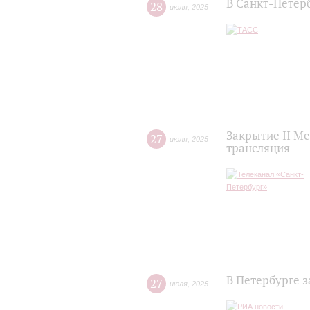
В Санкт-Петер
28
июля
,
2025
Закрытие II М
27
июля
,
2025
трансляция
В Петербурге 
27
июля
,
2025