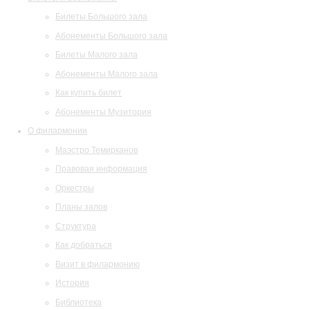
Билеты Большого зала
Абонементы Большого зала
Билеты Малого зала
Абонементы Малого зала
Как купить билет
Абонементы Музитория
О филармонии
Маэстро Темирканов
Правовая информация
Оркестры
Планы залов
Структура
Как добраться
Визит в филармонию
История
Библиотека