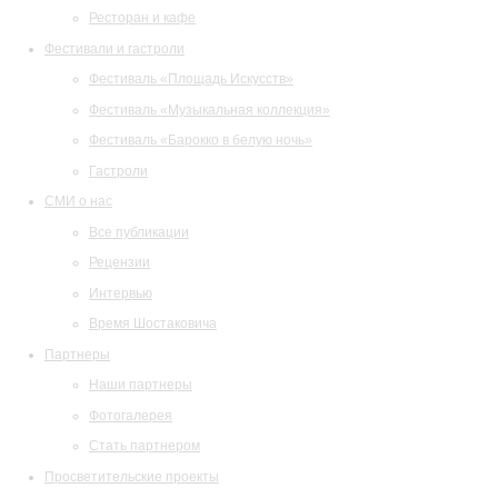
Ресторан и кафе
Фестивали и гастроли
Фестиваль «Площадь Искусств»
Фестиваль «Музыкальная коллекция»
Фестиваль «Барокко в белую ночь»
Гастроли
СМИ о нас
Все публикации
Рецензии
Интервью
Время Шостаковича
Партнеры
Наши партнеры
Фотогалерея
Стать партнером
Просветительские проекты