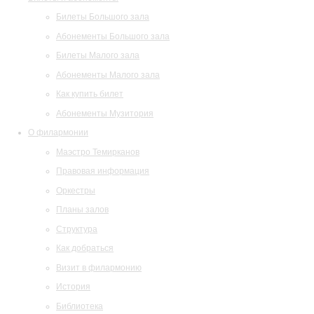
Билеты Большого зала
Абонементы Большого зала
Билеты Малого зала
Абонементы Малого зала
Как купить билет
Абонементы Музитория
О филармонии
Маэстро Темирканов
Правовая информация
Оркестры
Планы залов
Структура
Как добраться
Визит в филармонию
История
Библиотека