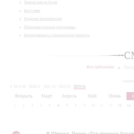
Творческие встречи
Выставки
Издания филармонии
Образовательные программы
Инклюзивные и специальные проекты
С
Все публикации
Реце
сегодн
2019/20
2020/21
2021/22
2022/23
2023/24
2024/25
2025/26
Февраль
Март
Апрель
Май
Июнь
1
2
3
4
5
6
7
8
9
10
11
12
13
14
Р. Штраус. Поэма «Так говорил Зара