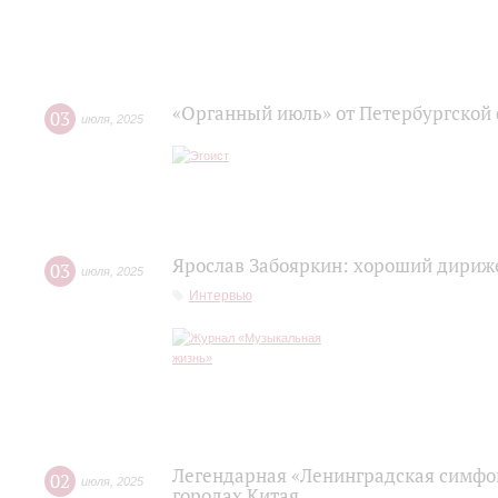
«Органный июль» от Петербургской
03
июля
,
2025
Ярослав Забояркин: хороший дириже
03
июля
,
2025
Интервью
Легендарная «Ленинградская симфо
02
июля
,
2025
городах Китая