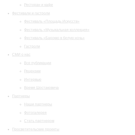
Ресторан и кафе
Фестивали и гастроли
Фестиваль «Площадь Искусств»
Фестиваль «Музыкальная коллекция»
Фестиваль «Барокко в белую ночь»
Гастроли
СМИ о нас
Все публикации
Рецензии
Интервью
Время Шостаковича
Партнеры
Наши партнеры
Фотогалерея
Стать партнером
Просветительские проекты