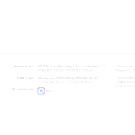
Большой зал:
191186, Санкт-Петербург, Михайловская ул., 2
Часы работы
+7 (812) 240-01-00, +7 (812) 240-01-80
Перерыв с 1
Малый зал:
191011, Санкт-Петербург, Невский пр., 30
Часы работы
+7 (812) 240-01-00, +7 (812) 240-01-70
Перерыв с 1
Вопросы на
Напишите нам:
MAX