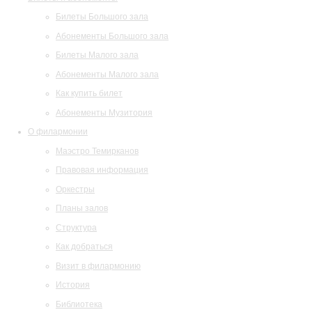
Билеты Большого зала
Абонементы Большого зала
Билеты Малого зала
Абонементы Малого зала
Как купить билет
Абонементы Музитория
О филармонии
Маэстро Темирканов
Правовая информация
Оркестры
Планы залов
Структура
Как добраться
Визит в филармонию
История
Библиотека