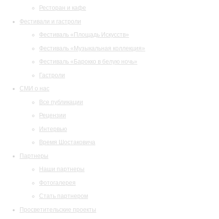
Ресторан и кафе
Фестивали и гастроли
Фестиваль «Площадь Искусств»
Фестиваль «Музыкальная коллекция»
Фестиваль «Барокко в белую ночь»
Гастроли
СМИ о нас
Все публикации
Рецензии
Интервью
Время Шостаковича
Партнеры
Наши партнеры
Фотогалерея
Стать партнером
Просветительские проекты