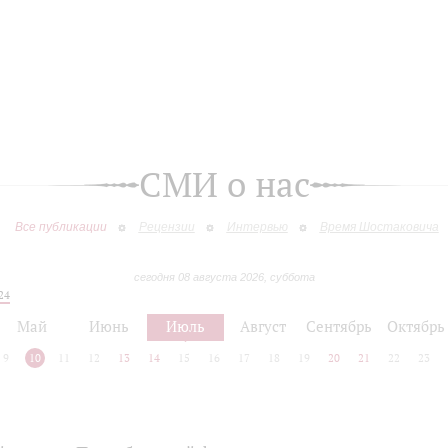
СМИ о нас
Все публикации
Рецензии
Интервью
Время Шостаковича
сегодня 08 августа 2026, суббота
24
Май
Июнь
Июль
Август
Сентябрь
Октябрь
9
10
11
12
13
14
15
16
17
18
19
20
21
22
23