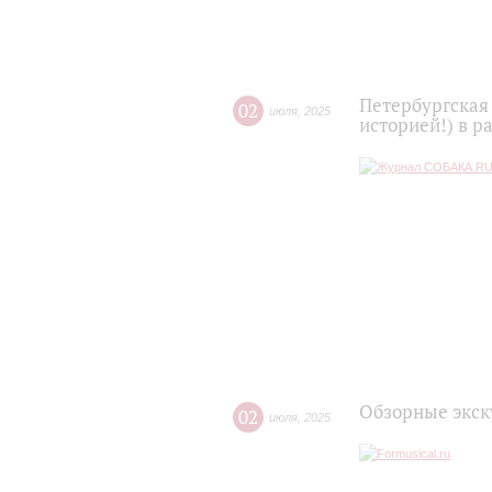
Петербургская 
02
июля
,
2025
историей!) в р
Обзорные экск
02
июля
,
2025