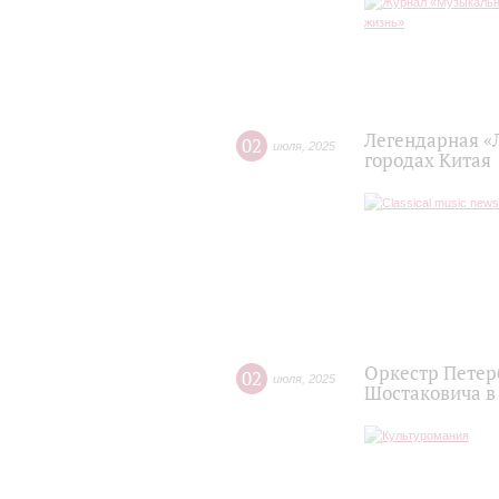
Легендарная «
02
июля
,
2025
городах Китая
Оркестр Петер
02
июля
,
2025
Шостаковича в