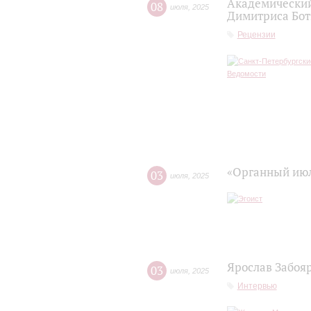
Академический
08
июля
,
2025
Димитриса Бот
Рецензии
«Органный июл
03
июля
,
2025
Ярослав Забоя
03
июля
,
2025
Интервью