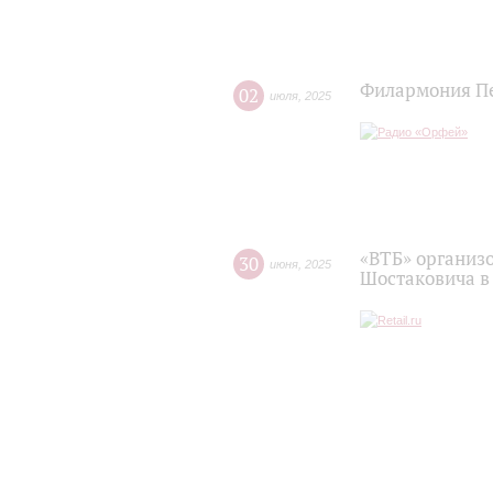
Филармония Пе
02
июля
,
2025
«ВТБ» организ
30
июня
,
2025
Шостаковича в