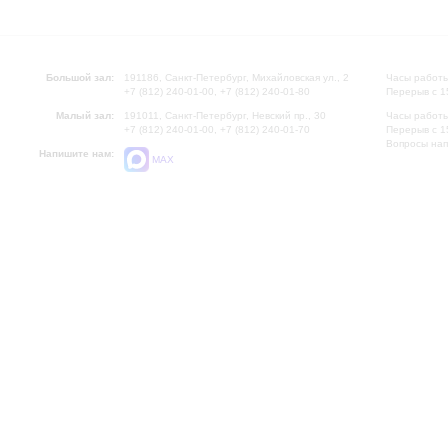
Большой зал:
191186, Санкт-Петербург, Михайловская ул., 2
Часы работы
+7 (812) 240-01-00, +7 (812) 240-01-80
Перерыв с 1
Малый зал:
191011, Санкт-Петербург, Невский пр., 30
Часы работы
+7 (812) 240-01-00, +7 (812) 240-01-70
Перерыв с 1
Вопросы на
Напишите нам:
MAX