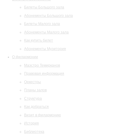
Билеты Большого зала
Абонементы Большого зала
Билеты Малого зала
Абонементы Малого зала
Как купить билет
Абонементы Музитория
О филармонии
Маэстро Темирканов
Правовая информация
Оркестры
Планы залов
Структура
Как добраться
Визит в филармонию
История
Библиотека