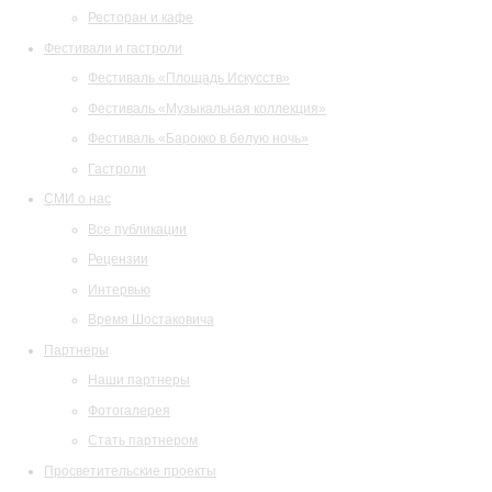
Ресторан и кафе
Фестивали и гастроли
Фестиваль «Площадь Искусств»
Фестиваль «Музыкальная коллекция»
Фестиваль «Барокко в белую ночь»
Гастроли
СМИ о нас
Все публикации
Рецензии
Интервью
Время Шостаковича
Партнеры
Наши партнеры
Фотогалерея
Стать партнером
Просветительские проекты