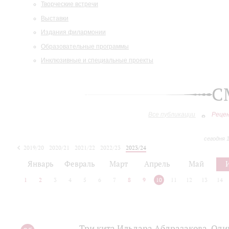
Творческие встречи
Выставки
Издания филармонии
Образовательные программы
Инклюзивные и специальные проекты
С
Все публикации
Реце
сегодня 
2019/20
2020/21
2021/22
2022/23
2023/24
2024/25
2025/26
Январь
Февраль
Март
Апрель
Май
1
2
3
4
5
6
7
8
9
10
11
12
13
14
Три кита Ильдара Абдразакова. Оди