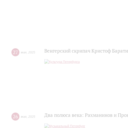
Венгерский скрипач Кристоф Барат
27
мая
,
2025
Два полюса века: Рахманинов и Пр
26
мая
,
2025