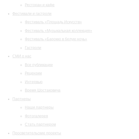
Ресторан и кафе
Фестивали и гастроли
Фестиваль «Площадь Искусств»
Фестиваль «Музыкальная коллекция»
Фестиваль «Барокко в белую ночь»
Гастроли
СМИ о нас
Все публикации
Рецензии
Интервью
Время Шостаковича
Партнеры
Наши партнеры
Фотогалерея
Стать партнером
Просветительские проекты