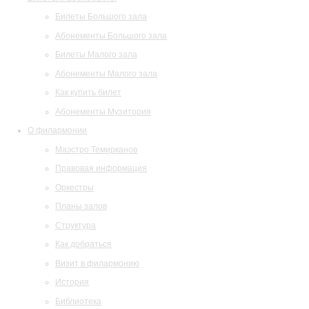
Билеты Большого зала
Абонементы Большого зала
Билеты Малого зала
Абонементы Малого зала
Как купить билет
Абонементы Музитория
О филармонии
Маэстро Темирканов
Правовая информация
Оркестры
Планы залов
Структура
Как добраться
Визит в филармонию
История
Библиотека