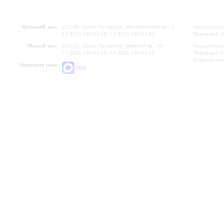
Большой зал:
191186, Санкт-Петербург, Михайловская ул., 2
Часы работы
+7 (812) 240-01-00, +7 (812) 240-01-80
Перерыв с 1
Малый зал:
191011, Санкт-Петербург, Невский пр., 30
Часы работы
+7 (812) 240-01-00, +7 (812) 240-01-70
Перерыв с 1
Вопросы на
Напишите нам:
MAX