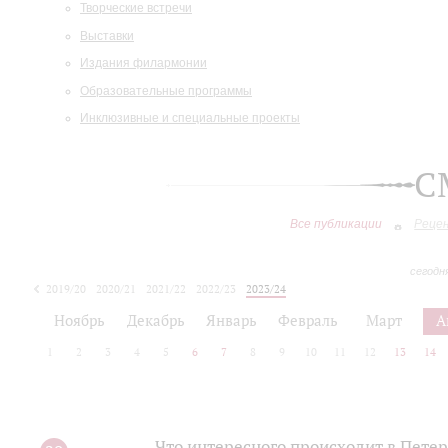
Творческие встречи
Выставки
Издания филармонии
Образовательные программы
Инклюзивные и специальные проекты
С
Все публикации
Реце
сегодн
2019/20
2020/21
2021/22
2022/23
2023/24
2024/25
2025/26
Ноябрь
Декабрь
Январь
Февраль
Март
А
1
2
3
4
5
6
7
8
9
10
11
12
13
14
Что интересного происходит в Пете