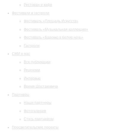
Ресторан и кафе
Фестивали и гастроли
Фестиваль «Площадь Искусств»
Фестиваль «Музыкальная коллекция»
Фестиваль «Барокко в белую ночь»
Гастроли
СМИ о нас
Все публикации
Рецензии
Интервью
Время Шостаковича
Партнеры
Наши партнеры
Фотогалерея
Стать партнером
Просветительские проекты