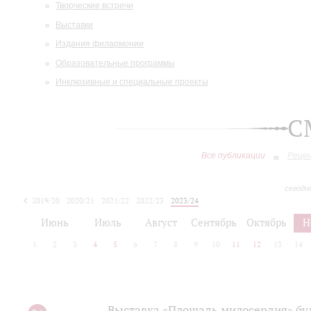
Творческие встречи
Выставки
Издания филармонии
Образовательные программы
Инклюзивные и специальные проекты
С
Все публикации
Реце
сегодн
2019/20
2020/21
2021/22
2022/23
2023/24
2024/25
2025/26
Июнь
Июль
Август
Сентябрь
Октябрь
Н
1
2
3
4
5
6
7
8
9
10
11
12
13
14
Выставка «Площадь милосердия» бу