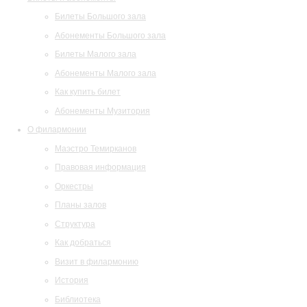
Билеты Большого зала
Абонементы Большого зала
Билеты Малого зала
Абонементы Малого зала
Как купить билет
Абонементы Музитория
О филармонии
Маэстро Темирканов
Правовая информация
Оркестры
Планы залов
Структура
Как добраться
Визит в филармонию
История
Библиотека