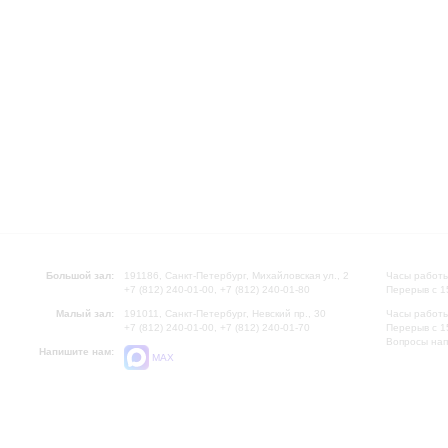
Большой зал:
191186, Санкт-Петербург, Михайловская ул., 2
Часы работы
+7 (812) 240-01-00, +7 (812) 240-01-80
Перерыв с 1
Малый зал:
191011, Санкт-Петербург, Невский пр., 30
Часы работы
+7 (812) 240-01-00, +7 (812) 240-01-70
Перерыв с 1
Вопросы на
Напишите нам:
MAX