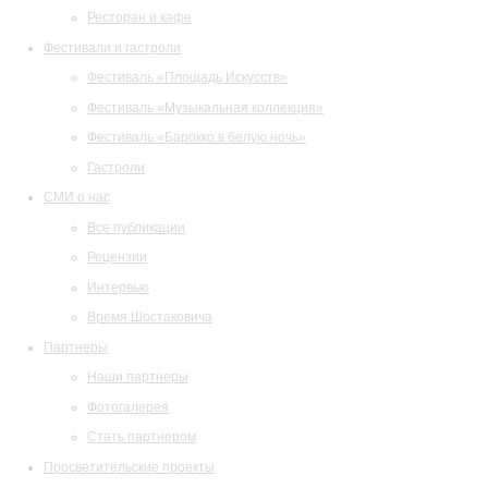
Ресторан и кафе
Фестивали и гастроли
Фестиваль «Площадь Искусств»
Фестиваль «Музыкальная коллекция»
Фестиваль «Барокко в белую ночь»
Гастроли
СМИ о нас
Все публикации
Рецензии
Интервью
Время Шостаковича
Партнеры
Наши партнеры
Фотогалерея
Стать партнером
Просветительские проекты