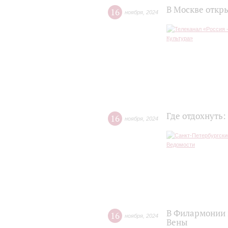
В Москве откр
16
ноября
,
2024
Где отдохнуть:
16
ноября
,
2024
В Филармонии 
16
ноября
,
2024
Вены