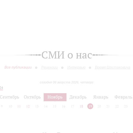
СМИ о нас
Все публикации
Рецензии
Интервью
Время Шостаковича
сегодня 06 августа 2026, четверг
24
Сентябрь
Октябрь
Ноябрь
Декабрь
Январь
Февраль
9
10
11
12
13
14
15
16
17
18
19
20
21
22
23