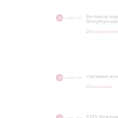
Фестиваль нов
18
ноября
,
2024
Петербургско
«Звуковые пути
18
ноября
,
2024
XXXV Междунар