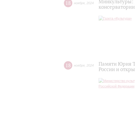
Минкультуры: 
18
ноября
,
2024
консерватории
Памяти Юрия Т
18
ноября
,
2024
России и откр