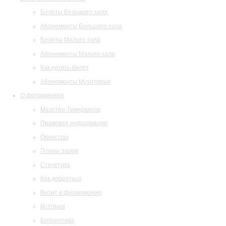
Билеты Большого зала
Абонементы Большого зала
Билеты Малого зала
Абонементы Малого зала
Как купить билет
Абонементы Музитория
О филармонии
Маэстро Темирканов
Правовая информация
Оркестры
Планы залов
Структура
Как добраться
Визит в филармонию
История
Библиотека