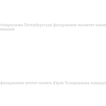
емирканова Петербургская филармония посвятит концер
минание
 филармония почтит память Юрия Темирканова концерт