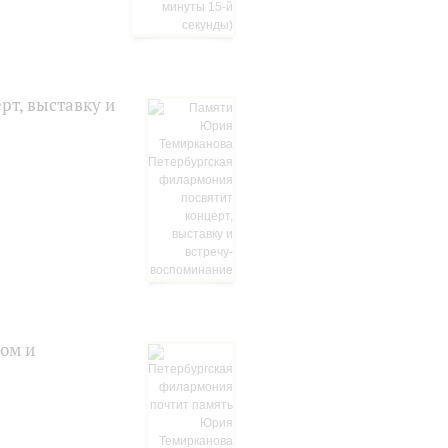
т, выставку и
ом и