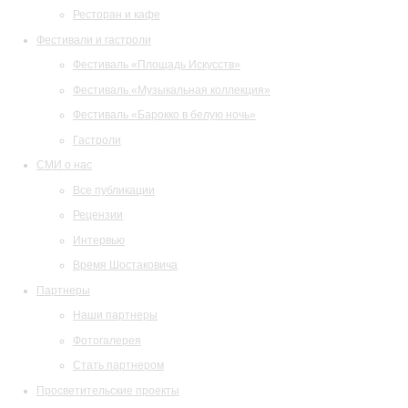
Ресторан и кафе
Фестивали и гастроли
Фестиваль «Площадь Искусств»
Фестиваль «Музыкальная коллекция»
Фестиваль «Барокко в белую ночь»
Гастроли
СМИ о нас
Все публикации
Рецензии
Интервью
Время Шостаковича
Партнеры
Наши партнеры
Фотогалерея
Стать партнером
Просветительские проекты