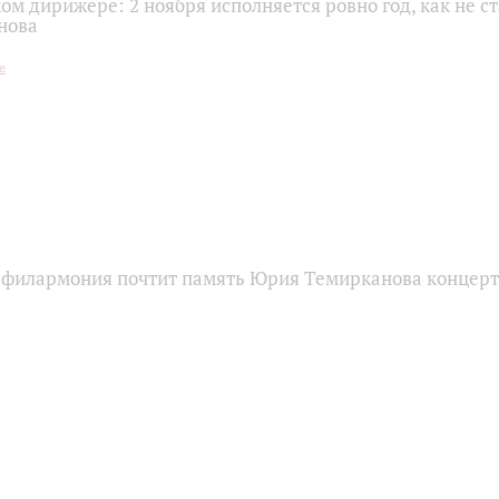
ом дирижёре: 2 ноября исполняется ровно год, как не с
нова
 филармония почтит память Юрия Темирканова концерт