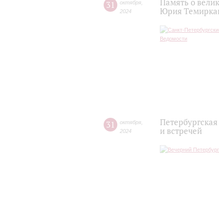
Память о велик
31
октября
,
Юрия Темирка
2024
Петербургская
31
октября
,
и встречей
2024