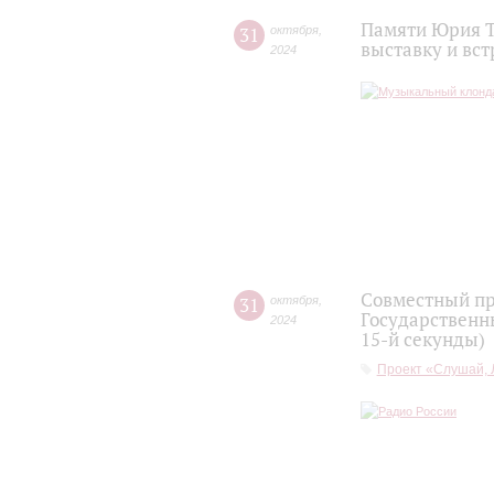
Памяти Юрия Т
31
октября
,
выставку и вс
2024
Совместный пр
31
октября
,
Государственны
2024
15-й секунды)
Проект «Слушай, 