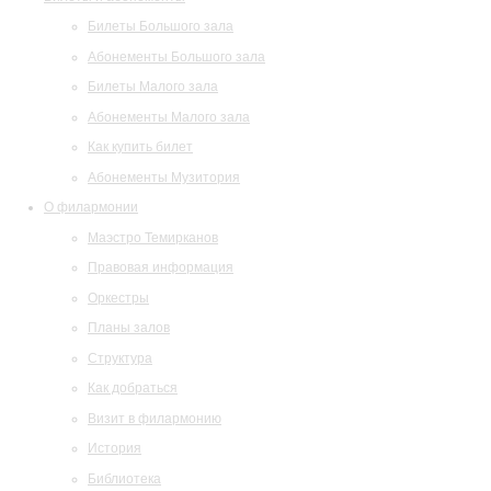
Билеты Большого зала
Абонементы Большого зала
Билеты Малого зала
Абонементы Малого зала
Как купить билет
Абонементы Музитория
О филармонии
Маэстро Темирканов
Правовая информация
Оркестры
Планы залов
Структура
Как добраться
Визит в филармонию
История
Библиотека