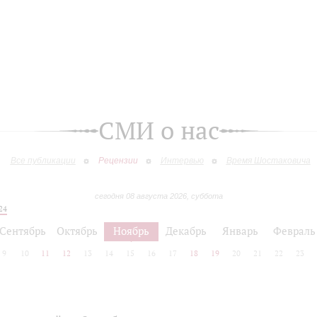
СМИ о нас
Все публикации
Рецензии
Интервью
Время Шостаковича
сегодня 08 августа 2026, суббота
24
Сентябрь
Октябрь
Ноябрь
Декабрь
Январь
Февраль
9
10
11
12
13
14
15
16
17
18
19
20
21
22
23