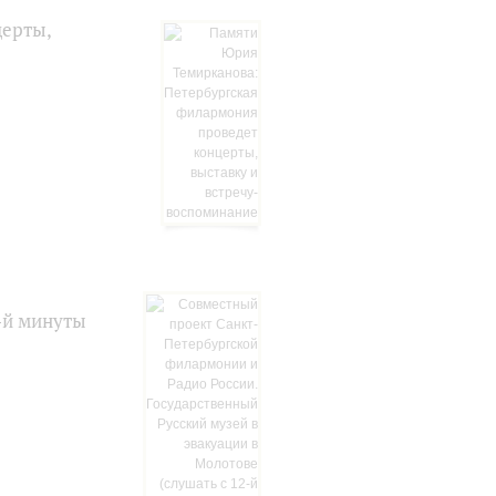
церты,
2-й минуты