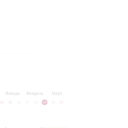
Январь
Февраль
Март
24
25
26
27
28
29
30
31