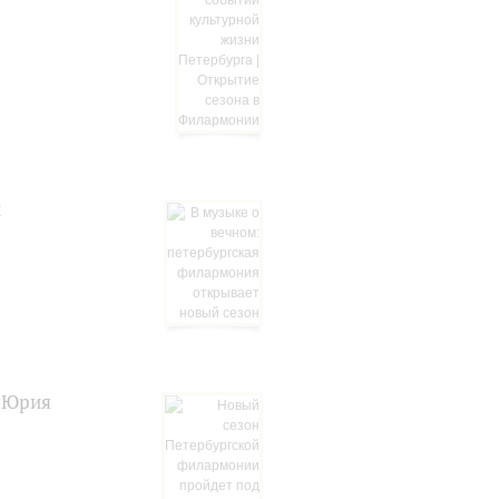
н
я Юрия