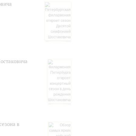
овича
Шостаковича
сезона в