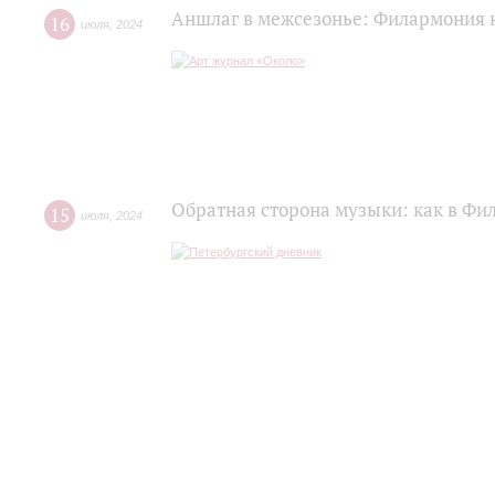
Аншлаг в межсезонье: Филармония 
16
июля
,
2024
Обратная сторона музыки: как в Фи
15
июля
,
2024