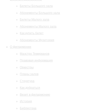
Билеты Большого зала
Абонементы Большого зала
Билеты Малого зала
Абонементы Малого зала
Как купить билет
Абонементы Музитория
О филармонии
Маэстро Темирканов
Правовая информация
Оркестры
Планы залов
Структура
Как добраться
Визит в филармонию
История
Библиотека