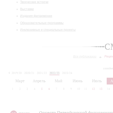
Творческие встречи
Выставки
Издания филармонии
Образовательные программы
Инклюзивные и специальные проекты
С
Все публикации
Реце
сегодн
2019/20
2020/21
2021/22
2022/23
2023/24
2024/25
2025/26
Март
Апрель
Май
Июнь
Июль
А
1
2
3
4
5
6
7
8
9
10
11
12
13
14
Оркестр Петербургской филармонии
августа
,