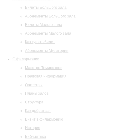
Билеты Большого зала
Абонементы Большого зала
Билеты Малого зала
Абонементы Малого зала
Как купить билет
Абонементы Музитория
О филармонии
Маэстро Темирканов
Правовая информация
Оркестры
Планы залов
Структура
Как добраться
Визит в филармонию
История
Библиотека