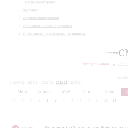
Творческие встречи
Выставки
Издания филармонии
Образовательные программы
Инклюзивные и специальные проекты
С
Все публикации
Реце
сегодн
2019/20
2020/21
2021/22
2022/23
2023/24
2024/25
2025/26
Март
Апрель
Май
Июнь
Июль
А
1
2
3
4
5
6
7
8
9
10
11
12
13
14
Заслуженный коллектив России выс
августа
,