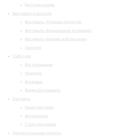
Ресторан и кафе
Фестивали и гастроли
Фестиваль «Площадь Искусств»
Фестиваль «Музыкальная коллекция»
Фестиваль «Барокко в белую ночь»
Гастроли
СМИ о нас
Все публикации
Рецензии
Интервью
Время Шостаковича
Партнеры
Наши партнеры
Фотогалерея
Стать партнером
Просветительские проекты