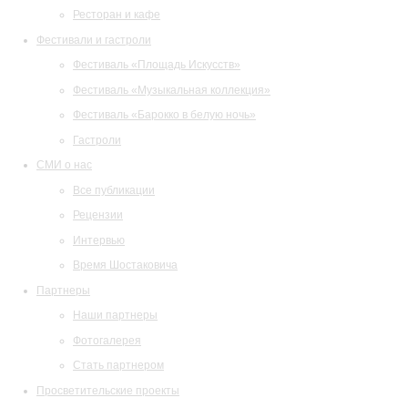
Ресторан и кафе
Фестивали и гастроли
Фестиваль «Площадь Искусств»
Фестиваль «Музыкальная коллекция»
Фестиваль «Барокко в белую ночь»
Гастроли
СМИ о нас
Все публикации
Рецензии
Интервью
Время Шостаковича
Партнеры
Наши партнеры
Фотогалерея
Стать партнером
Просветительские проекты