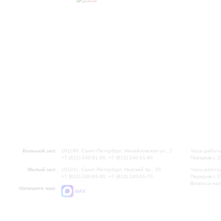
Большой зал:
191186, Санкт-Петербург, Михайловская ул., 2
Часы работы
+7 (812) 240-01-00, +7 (812) 240-01-80
Перерыв с 1
Малый зал:
191011, Санкт-Петербург, Невский пр., 30
Часы работы
+7 (812) 240-01-00, +7 (812) 240-01-70
Перерыв с 1
Вопросы на
Напишите нам:
MAX