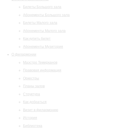
Билеты Большого зала
Абонементы Большого зала
Билеты Малого зала
Абонементы Малого зала
Как купить билет
Абонементы Музитория
О филармонии
Маэстро Темирканов
Правовая информация
Оркестры
Планы залов
Структура
Как добраться
Визит в филармонию
История
Библиотека