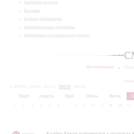
Творческие встречи
Выставки
Издания филармонии
Образовательные программы
Инклюзивные и специальные проекты
С
Все публикации
Реце
сегодн
2019/20
2020/21
2021/22
2022/23
2023/24
2024/25
2025/26
Март
Апрель
Май
Июнь
Июль
А
1
2
3
4
5
6
7
8
9
10
11
12
13
14
Казбек Коков встретился с главным
августа
,