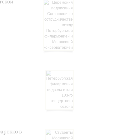
гской
арокко в