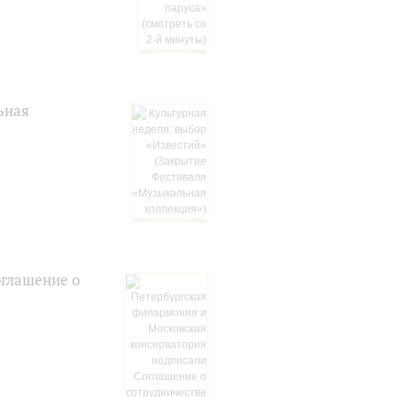
ьная
оглашение о