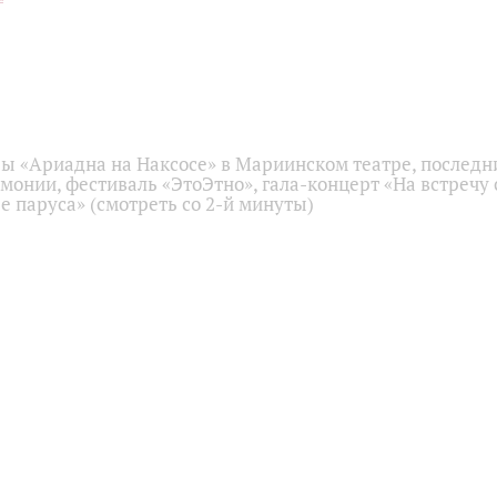
ы «Ариадна на Наксосе» в Мариинском театре, последн
монии, фестиваль «ЭтоЭтно», гала-концерт «На встречу 
 паруса» (смотреть со 2-й минуты)