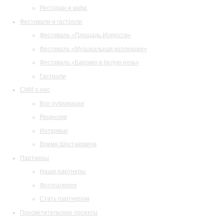
Ресторан и кафе
Фестивали и гастроли
Фестиваль «Площадь Искусств»
Фестиваль «Музыкальная коллекция»
Фестиваль «Барокко в белую ночь»
Гастроли
СМИ о нас
Все публикации
Рецензии
Интервью
Время Шостаковича
Партнеры
Наши партнеры
Фотогалерея
Стать партнером
Просветительские проекты