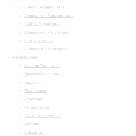
Билеты Большого зала
Абонементы Большого зала
Билеты Малого зала
Абонементы Малого зала
Как купить билет
Абонементы Музитория
О филармонии
Маэстро Темирканов
Правовая информация
Оркестры
Планы залов
Структура
Как добраться
Визит в филармонию
История
Библиотека