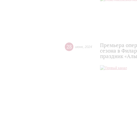
Премьера опер
28
июня
,
2024
сезона в Филар
праздник «Алые