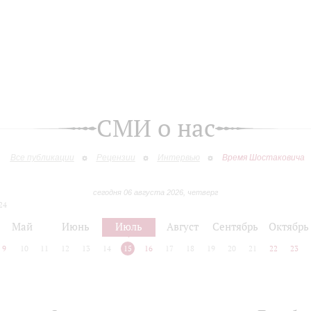
СМИ о нас
Все публикации
Рецензии
Интервью
Время Шостаковича
сегодня 06 августа 2026, четверг
24
Май
Июнь
Июль
Август
Сентябрь
Октябрь
9
10
11
12
13
14
15
16
17
18
19
20
21
22
23